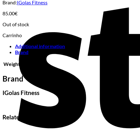
Brand:
IGolas Fitness
85.00
€
Out of stock
Carrinho
Additional information
Brand
Weight
20000 g
Brand
IGolas Fitness
Related products