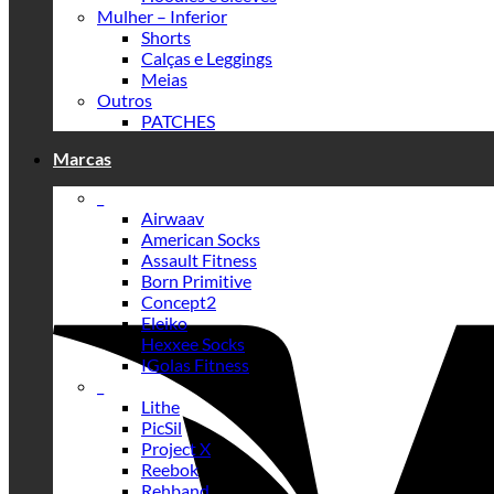
Mulher – Inferior
Shorts
Calças e Leggings
Meias
Outros
PATCHES
Marcas
_
Airwaav
American Socks
Assault Fitness
Born Primitive
Concept2
Eleiko
Hexxee Socks
IGolas Fitness
_
Lithe
PicSil
Project X
Reebok
Rehband