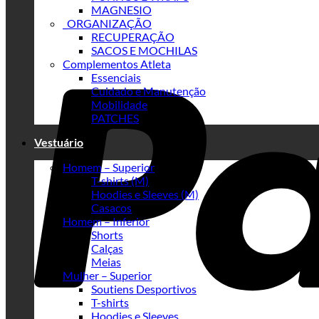
MAGNESIO
_ORGANIZAÇÃO
RECUPERAÇÃO
SACOS E MOCHILAS
Complementos Atleta
Essenciais
Cuidado e Manutenção
Mobilidade
PATCHES
Vestuário
Homem – Superior
T-shirts (M)
Hoodies e Sleeves (M)
Casacos
Homem – Inferior
Shorts
Calças
Meias
Mulher – Superior
Soutiens Desportivos
T-shirts
Hoodies e Sleeves