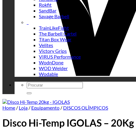
Rokfit
SandBar
Savage Barbell
_
TrainLikeFight
The Barbell Cartel
Titan Box Wear
Velites
Victory Grips
VIRUS Performance
WodnDone
WOD Welder
Wodable
Search
for:
Home
/
Loja
/
Equipamento
/
DISCOS OLÍMPICOS
Disco Hi-Temp IGOLAS – 20Kg