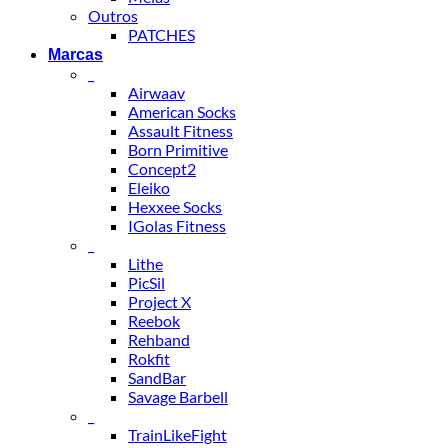
Outros
PATCHES
Marcas
_
Airwaav
American Socks
Assault Fitness
Born Primitive
Concept2
Eleiko
Hexxee Socks
IGolas Fitness
_
Lithe
PicSil
Project X
Reebok
Rehband
Rokfit
SandBar
Savage Barbell
_
TrainLikeFight