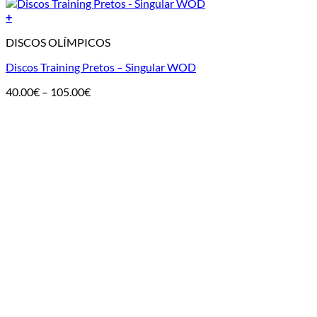
+
DISCOS OLÍMPICOS
Discos Training Pretos – Singular WOD
Price
40.00
€
–
105.00
€
range:
40.00€
through
105.00€