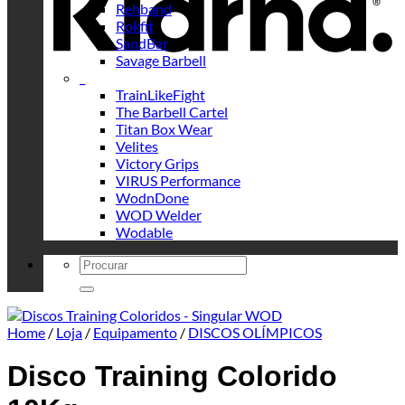
Rehband
Rokfit
SandBar
Savage Barbell
_
TrainLikeFight
The Barbell Cartel
Titan Box Wear
Velites
Victory Grips
VIRUS Performance
WodnDone
WOD Welder
Wodable
Search
for:
Home
/
Loja
/
Equipamento
/
DISCOS OLÍMPICOS
Disco Training Colorido