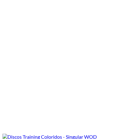
range:
125.00€
through
230.00€