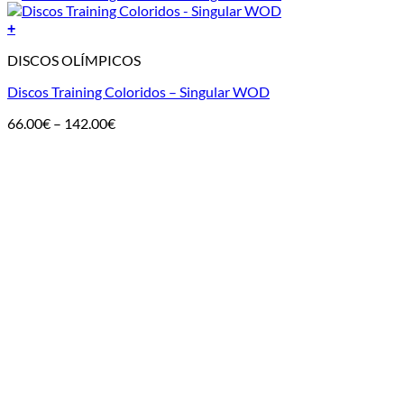
+
DISCOS OLÍMPICOS
Discos Training Coloridos – Singular WOD
Price
66.00
€
–
142.00
€
range:
66.00€
through
142.00€