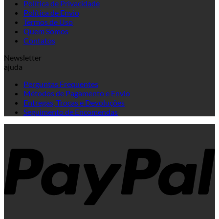
Política de Privacidade
Política de Envio
Termos de Uso
Quem Somos
Contatos
Newsletter
ajuda
Perguntas Frequentes
Métodos de Pagamento e Envio
Entregas, Trocas e Devoluções
Seguimento de Encomendas
P