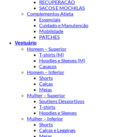
RECUPERAÇÃO
SACOS E MOCHILAS
Complementos Atleta
Essenciais
Cuidado e Manutenção
Mobilidade
PATCHES
Vestuário
Homem – Superior
T-shirts (M)
Hoodies e Sleeves (M)
Casacos
Homem – Inferior
Shorts
Calças
Meias
Mulher – Superior
Soutiens Desportivos
T-shirts
Hoodies e Sleeves
Mulher – Inferior
Shorts
Calças e Leggings
Meias