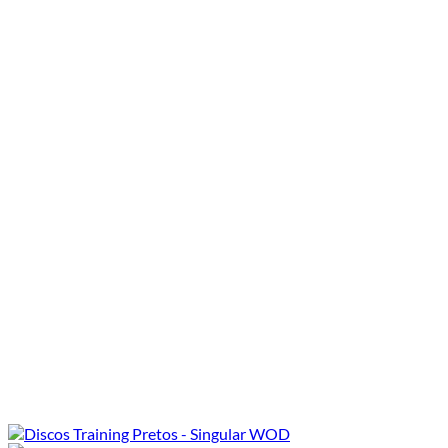
range:
16.00€
through
28.00€