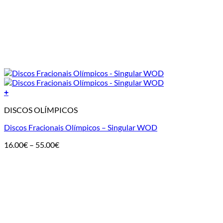
+
DISCOS OLÍMPICOS
Discos Fracionais Olímpicos – Singular WOD
Price
16.00
€
–
55.00
€
range:
16.00€
through
55.00€