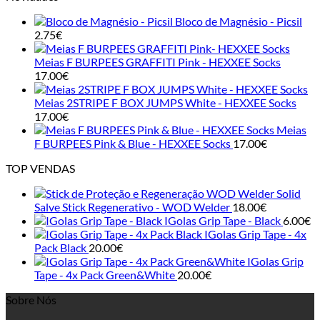
8.00€
Bloco de Magnésio - Picsil
through
2.75
€
28.00€
Meias F BURPEES GRAFFITI Pink - HEXXEE Socks
17.00
€
Meias 2STRIPE F BOX JUMPS White - HEXXEE Socks
17.00
€
Meias
F BURPEES Pink & Blue - HEXXEE Socks
17.00
€
TOP VENDAS
Solid
Salve Stick Regenerativo - WOD Welder
18.00
€
IGolas Grip Tape - Black
6.00
€
IGolas Grip Tape - 4x
Pack Black
20.00
€
IGolas Grip
Tape - 4x Pack Green&White
20.00
€
Sobre Nós