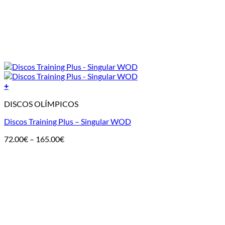
+
DISCOS OLÍMPICOS
Discos Training Plus – Singular WOD
Price
72.00
€
–
165.00
€
range:
72.00€
through
165.00€