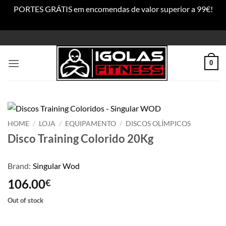
PORTES GRÁTIS em encomendas de valor superior a 99€!
Dismiss
Skip
to
content
0
HOME
/
LOJA
/
EQUIPAMENTO
/
DISCOS OLÍMPICOS
Disco Training Colorido 20Kg
Brand:
Singular Wod
106.00
€
Out of stock