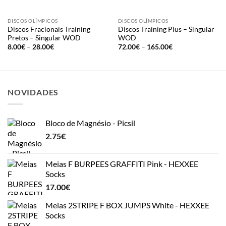
DISCOS OLÍMPICOS
DISCOS OLÍMPICOS
Discos Fracionais Training
Discos Training Plus – Singular
Pretos – Singular WOD
WOD
Price
Price
8.00
€
–
28.00
€
72.00
€
–
165.00
€
range:
range:
8.00€
72.00€
through
through
28.00€
165.00€
NOVIDADES
Bloco de Magnésio - Picsil
2.75
€
Meias F BURPEES GRAFFITI Pink - HEXXEE
Socks
17.00
€
Meias 2STRIPE F BOX JUMPS White - HEXXEE
Socks