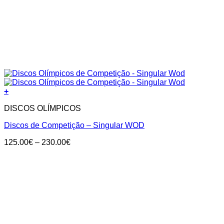
+
DISCOS OLÍMPICOS
Discos de Competição – Singular WOD
Price
125.00
€
–
230.00
€
range:
125.00€
through
230.00€