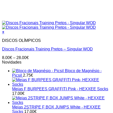
+
DISCOS OLÍMPICOS
Discos Fracionais Training Pretos – Singular WOD
Price
8.00
€
–
28.00
€
range:
Novidades
8.00€
Bloco de Magnésio -
through
Picsil
2.75
€
28.00€
Meias F BURPEES GRAFFITI Pink - HEXXEE Socks
17.00
€
Meias 2STRIPE F BOX JUMPS White - HEXXEE
Socks
17.00
€