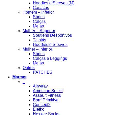
Hoodies e Sleeves (M)
Casacos
Homem – Inferior
Shorts
Calças
Meias
Mulher – Superior
Soutiens Desportivos
T-shirts
Hoodies e Sleeves
Mulher – Inferior
Shorts
Calças e Leggings
Meias
Outros
PATCHES
Marcas
_
Airwaav
American Socks
Assault Fitness
Born Primitive
Concept2
Eleiko
Hexxee Socks