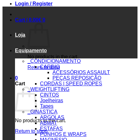
Login / Register
Cart /
0.00
€
0
Loja
Equipamento
No products in the cart.
_CONDICIONAMENTO
CARDIO
Return to shop
ACESSÓRIOS ASSAULT
0
PEÇAS REPOSIÇÃO
Cart
CORDAS | SPEED ROPES
_WEIGHTLIFTING
CINTOS
Joelheiras
Tapes
_GINASTICA
ARGOLAS
No products in the cart.
ABMAT
ESTAFAS
Return to shop
PUNHOS E WRAPS
MAGNESIO