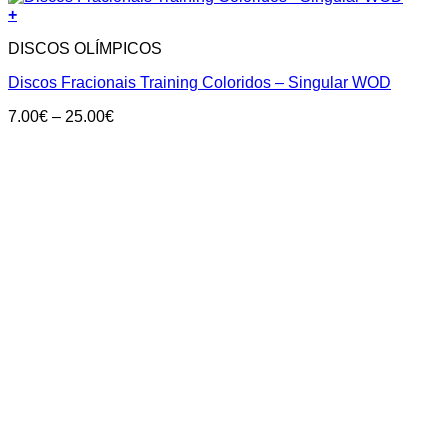
+
DISCOS OLÍMPICOS
Discos Fracionais Training Coloridos – Singular WOD
Price
7.00
€
–
25.00
€
range:
7.00€
through
25.00€