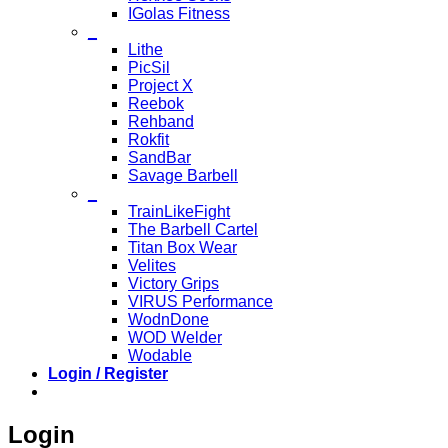
IGolas Fitness
_
Lithe
PicSil
Project X
Reebok
Rehband
Rokfit
SandBar
Savage Barbell
_
TrainLikeFight
The Barbell Cartel
Titan Box Wear
Velites
Victory Grips
VIRUS Performance
WodnDone
WOD Welder
Wodable
Login / Register
Login