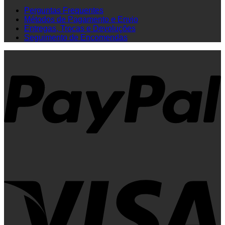
Perguntas Frequentes
Métodos de Pagamento e Envio
Entregas, Trocas e Devoluções
Seguimento de Encomendas
P
V