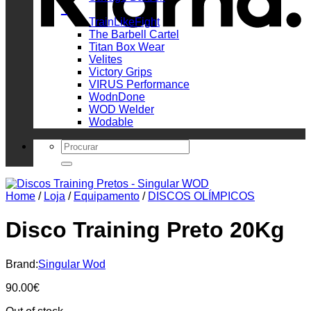
_
TrainLikeFight
The Barbell Cartel
Titan Box Wear
Velites
Victory Grips
VIRUS Performance
WodnDone
WOD Welder
Wodable
Search
for:
Home
/
Loja
/
Equipamento
/
DISCOS OLÍMPICOS
Disco Training Preto 20Kg
Brand:
Singular Wod
90.00
€