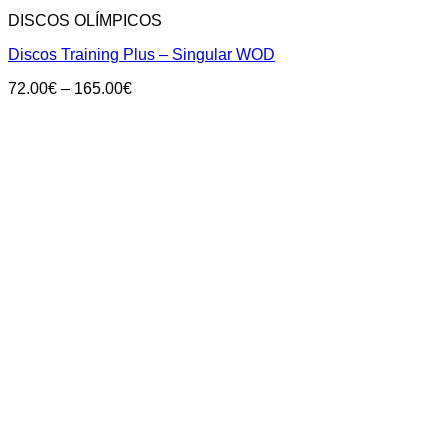
DISCOS OLÍMPICOS
Discos Training Plus – Singular WOD
Price
72.00
€
–
165.00
€
range:
72.00€
through
165.00€