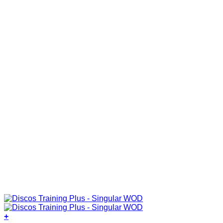
through
55.00€
+