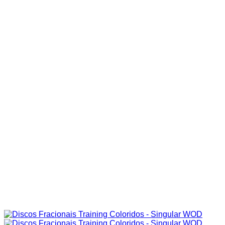
66.00€
through
142.00€