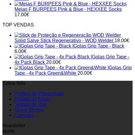
Meias F BURPEES Pink & Blue - HEXXEE Socks
17.00
€
TOP VENDAS
Solid Salve Stick Regenerativo - WOD Welder
18.00
€
IGolas Grip Tape - Black
6.00
€
IGolas Grip Tape -
4x Pack Black
20.00
€
IGolas Grip
Tape - 4x Pack Green&White
20.00
€
Sobre Nós
Política de Privacidade
Política de Envio
Termos de Uso
Quem Somos
Contatos
Newsletter
ajuda