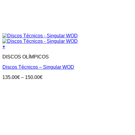
+
DISCOS OLÍMPICOS
Discos Técnicos – Singular WOD
Price
135.00
€
–
150.00
€
range:
135.00€
through
150.00€