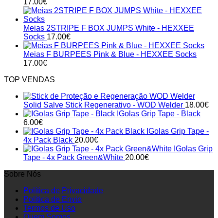
17.00
€
Meias 2STRIPE F BOX JUMPS White - HEXXEE
Socks
17.00
€
Meias F BURPEES Pink & Blue - HEXXEE Socks
17.00
€
TOP VENDAS
Solid Salve Stick Regenerativo - WOD Welder
18.00
€
IGolas Grip Tape - Black
6.00
€
IGolas Grip Tape -
4x Pack Black
20.00
€
IGolas Grip
Tape - 4x Pack Green&White
20.00
€
Sobre Nós
Política de Privacidade
Política de Envio
Termos de Uso
Quem Somos