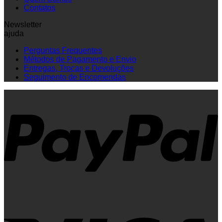
Contatos
Newsletter
ajuda
Perguntas Frequentes
Métodos de Pagamento e Envio
Entregas, Trocas e Devoluções
Seguimento de Encomendas
P
V