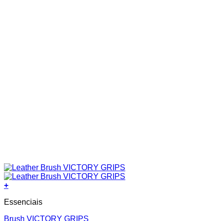
product
page
+
Essenciais
Brush VICTORY GRIPS