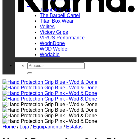
_
TrainLikeFight
The Barbell Cartel
Titan Box Wear
Velites
Victory Grips
VIRUS Performance
WodnDone
WOD Welder
Wodable
Search
for:
Home
/
Loja
/
Equipamento
/
Estafas