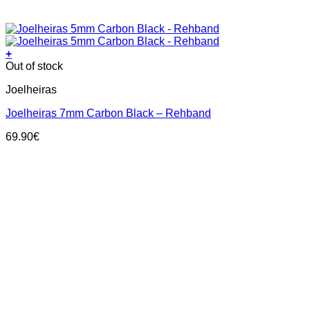
+
This
Out of stock
product
Joelheiras
has
multiple
Joelheiras 7mm Carbon Black – Rehband
variants.
The
69.90
€
options
may
be
chosen
on
the
product
page