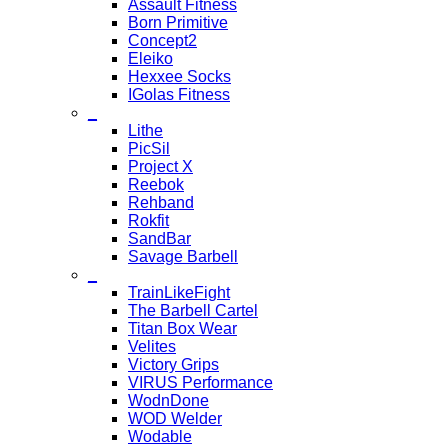
Assault Fitness
Born Primitive
Concept2
Eleiko
Hexxee Socks
IGolas Fitness
_
Lithe
PicSil
Project X
Reebok
Rehband
Rokfit
SandBar
Savage Barbell
_
TrainLikeFight
The Barbell Cartel
Titan Box Wear
Velites
Victory Grips
VIRUS Performance
WodnDone
WOD Welder
Wodable