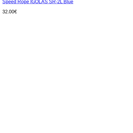
Speed Rope IGOLAS SR-2L Blue
32.00
€