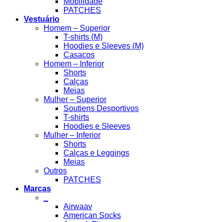
Mobilidade
PATCHES
Vestuário
Homem – Superior
T-shirts (M)
Hoodies e Sleeves (M)
Casacos
Homem – Inferior
Shorts
Calças
Meias
Mulher – Superior
Soutiens Desportivos
T-shirts
Hoodies e Sleeves
Mulher – Inferior
Shorts
Calças e Leggings
Meias
Outros
PATCHES
Marcas
_
Airwaav
American Socks