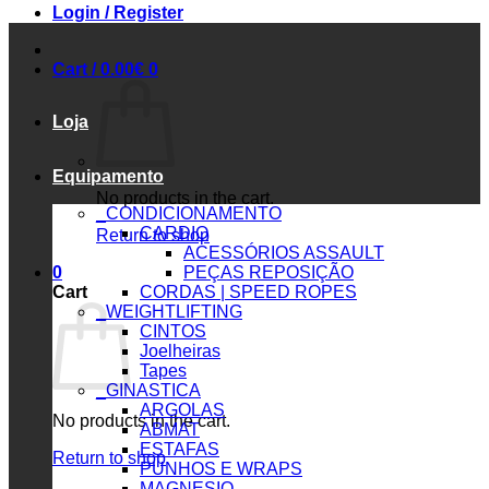
Login / Register
Cart /
0.00
€
0
Loja
Equipamento
No products in the cart.
_CONDICIONAMENTO
CARDIO
Return to shop
ACESSÓRIOS ASSAULT
0
PEÇAS REPOSIÇÃO
Cart
CORDAS | SPEED ROPES
_WEIGHTLIFTING
CINTOS
Joelheiras
Tapes
_GINASTICA
ARGOLAS
No products in the cart.
ABMAT
ESTAFAS
Return to shop
PUNHOS E WRAPS
MAGNESIO