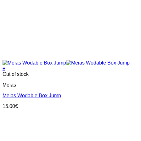
+
This
Out of stock
product
Meias
has
multiple
Meias Wodable Box Jump
variants.
The
15.00
€
options
may
be
chosen
on
the