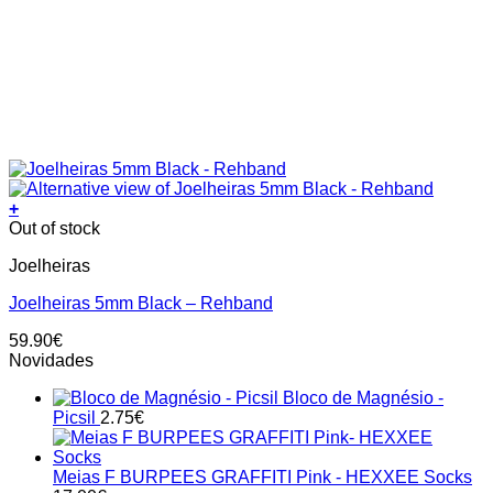
+
This
Out of stock
product
Joelheiras
has
multiple
Joelheiras 5mm Black – Rehband
variants.
The
59.90
€
options
Novidades
may
be
Bloco de Magnésio -
chosen
Picsil
2.75
€
on
the
product
Meias F BURPEES GRAFFITI Pink - HEXXEE Socks
page