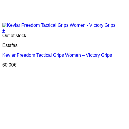
+
This
Out of stock
product
Estafas
has
multiple
Kevlar Freedom Tactical Grips Women – Victory Grips
variants.
The
60.00
€
options
may
be
chosen
on
the
product
page