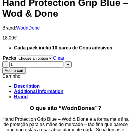
Hand Protection Grip Blue –
Wod & Done
Brand:
WodnDone
18.00
€
Cada pack inclui 10 pares de Grips adesivos
Packs
Clear
Hand
Protection
Add to cart
Grip
Carrinho
Blue
-
Description
Wod
Additional information
&
Brand
Done
quantity
O que são “WodnDones”?
Hand Protection Grip Blue – Wod & Done é a forma mais fina
de proteção para as mãos do mercado – tão fina que parece
que não estás a usar absolutamente nada. Se já tentaste