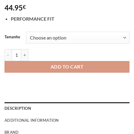
44.95
€
PERFORMANCE FIT
Alternative:
Tamanho
Hoodie Full Zip Feel the Burn – Titan Box Wear quantity
ADD TO CART
DESCRIPTION
ADDITIONAL INFORMATION
BRAND