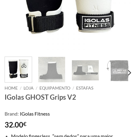
HOME
/
LOJA
/
EQUIPAMENTO
/
ESTAFAS
IGolas GHOST Grips V2
Brand:
IGolas Fitness
32.00
€
Modelo fingerless, “sem dedos” para uma maior