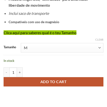
liberdade de movimento
Inclui saco de transporte
Compatíveis com uso de magnésio
Clica aqui para saberes qual é o teu Tamanho
CLEAR
Alternative:
Tamanho
In stock
IGolas GHOST Grips V2 quantity
ADD TO CART