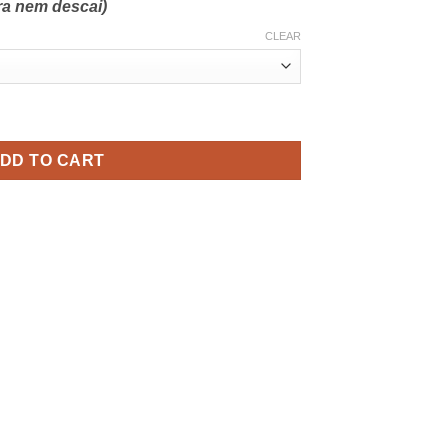
ra nem descai)
CLEAR
 Black/Pink – Titan Box Wear quantity
DD TO CART