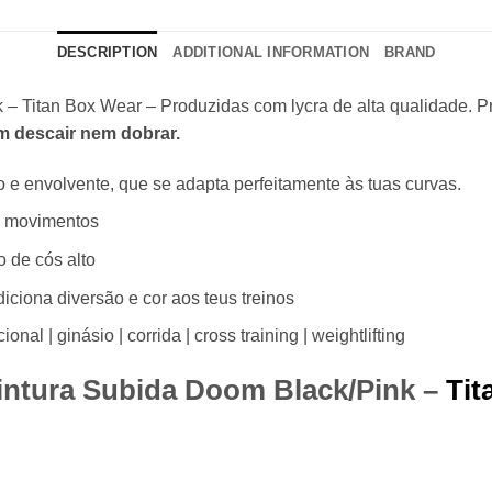
DESCRIPTION
ADDITIONAL INFORMATION
BRAND
– Titan Box Wear – Produzidas com lycra de alta qualidade. Pr
em descair nem dobrar.
o e envolvente, que se adapta perfeitamente às tuas curvas.
 movimentos
o de cós alto
iciona diversão e cor aos teus treinos
onal | ginásio | corrida | cross training | weightlifting
intura Subida Doom Black/Pink –
Tit