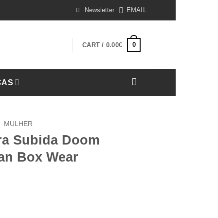
Newsletter
EMAIL
0
CART /
0.00
€
CAS
/
MULHER
ra Subida Doom
tan Box Wear