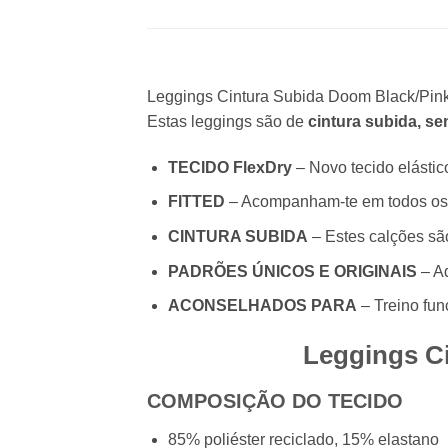
Leggings Cintura Subida Doom Black/Pink 
Estas leggings são de
cintura subida, s
TECIDO FlexDry
– Novo tecido elástic
FITTED
– Acompanham-te em todos os
CINTURA SUBIDA
– Estes calções sã
PADRÕES ÚNICOS E ORIGINAIS
– Ad
ACONSELHADOS PARA
– Treino funci
Leggings C
COMPOSIÇÃO DO TECIDO
85% poliéster reciclado, 15% elastano