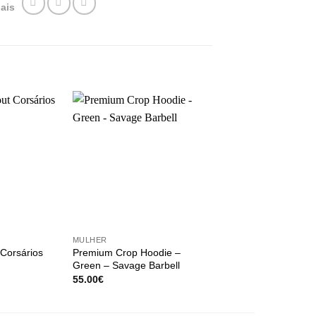
ais
+
+
MULHER
MULHER
Corsários
Premium Crop Hoodie –
Soutien Desportivo 
Green – Savage Barbell
Black
55.00
€
45.00
€