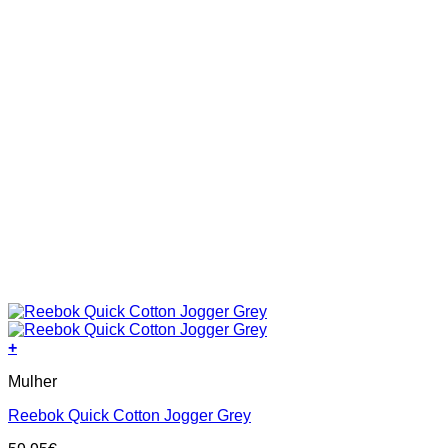
page
+
This
Mulher
product
has
Reebok Quick Cotton Jogger Grey
multiple
variants.