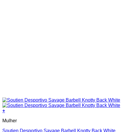
the
product
page
+
This
Mulher
product
has
Soutien Desportivo Savage Barbell Knotty Back White
multiple