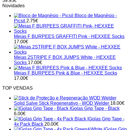
59.95
€
The
Novidades
options
may
Bloco de Magnésio -
be
Picsil
2.75
€
chosen
on
the
Meias F BURPEES GRAFFITI Pink - HEXXEE Socks
product
17.00
€
page
Meias 2STRIPE F BOX JUMPS White - HEXXEE
Socks
17.00
€
Meias F BURPEES Pink & Blue - HEXXEE Socks
17.00
€
TOP VENDAS
Solid Salve Stick Regenerativo - WOD Welder
18.00
€
IGolas Grip Tape - Black
6.00
€
IGolas Grip Tape -
4x Pack Black
20.00
€
IGolas Grip