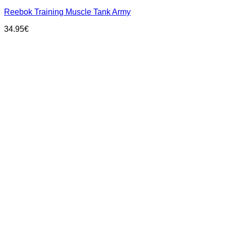
has
Reebok Training Muscle Tank Army
multiple
variants.
34.95
€
The
options
may
be
chosen
on
the
product
page