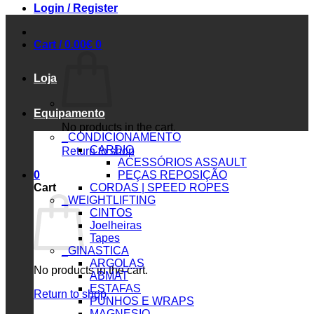
Login / Register
Cart /
0.00
€
0
Loja
Equipamento
No products in the cart.
_CONDICIONAMENTO
CARDIO
Return to shop
ACESSÓRIOS ASSAULT
0
PEÇAS REPOSIÇÃO
Cart
CORDAS | SPEED ROPES
_WEIGHTLIFTING
CINTOS
Joelheiras
Tapes
_GINASTICA
ARGOLAS
No products in the cart.
ABMAT
ESTAFAS
Return to shop
PUNHOS E WRAPS
MAGNESIO