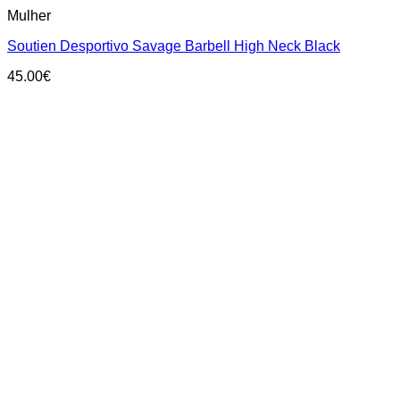
product
Mulher
has
multiple
Soutien Desportivo Savage Barbell High Neck Black
variants.
The
45.00
€
options
may
be
chosen
on
the
product
page