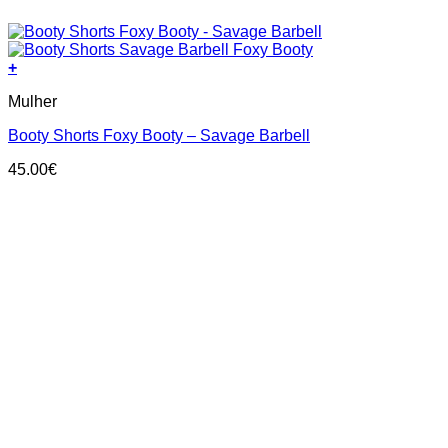
+
This
Mulher
product
has
Booty Shorts Foxy Booty – Savage Barbell
multiple
variants.
45.00
€
The
options
may
be
chosen
on
the
product
page