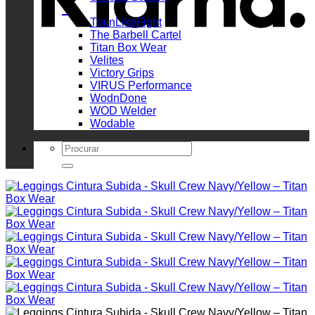
_
TrainLikeFight
The Barbell Cartel
Titan Box Wear
Velites
Victory Grips
VIRUS Performance
WodnDone
WOD Welder
Wodable
Search
for: