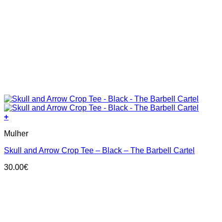
+
This
Mulher
product
has
Skull and Arrow Crop Tee – Black – The Barbell Cartel
multiple
variants.
30.00
€
The
options
may
be
chosen
on