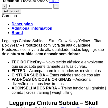
Tamanho
Clear
Leggings
Cintura
Add to cart
Subida
Carrinho
-
Skull
Description
Crew
Additional information
Navy/Yellow
Brand
–
Titan
Leggings Cintura Subida – Skull Crew Navy/Yellow – Titan
Box
Box Wear – Produzidas com lycra de alta qualidade.
Wear
Produzidas com lycra de alta qualidade. Estas leggings são
quantity
de
cintura subida, sem descair nem dobrar.
TECIDO FlexDry
– Novo tecido elástico e envolvente,
que se adapta perfeitamente às tuas curvas.
FITTED
– Acompanham-te em todos os movimentos
CINTURA SUBIDA
– Estes calções são de cós alto
PADRÕES ÚNICOS E ORIGINAIS
– Adiciona
diversão e cor aos teus treinos
ACONSELHADOS PARA
– Treino funcional | ginásio |
corrida | cross training | weightlifting
Leggings Cintura Subida – Skull