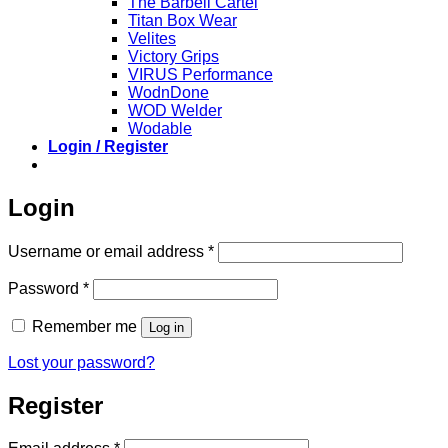
The Barbell Cartel
Titan Box Wear
Velites
Victory Grips
VIRUS Performance
WodnDone
WOD Welder
Wodable
Login / Register
Login
Required
Username or email address
*
Required
Password
*
Remember me
Log in
Lost your password?
Register
Required