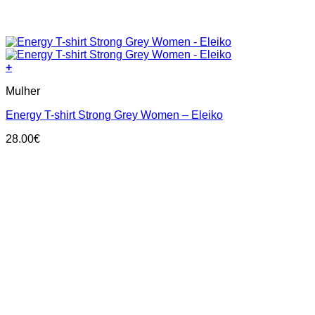
+
This
Mulher
product
has
Energy T-shirt Strong Grey Women – Eleiko
multiple
variants.
28.00
€
The
options
may
be
chosen
on
the
product
page