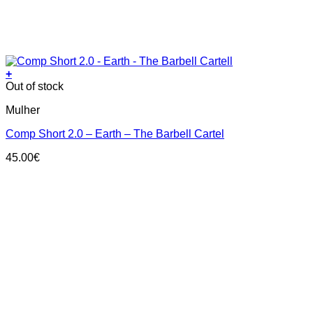
+
This
Out of stock
product
Mulher
has
multiple
Comp Short 2.0 – Earth – The Barbell Cartel
variants.
The
45.00
€
options
may
be
chosen
on
the
product
page