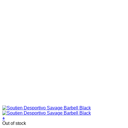
+
This
Out of stock