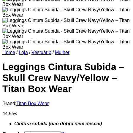
Home
/
Loja
/
Vestuário
/
Mulher
Leggings Cintura Subida –
Skull Crew Navy/Yellow –
Titan Box Wear
Brand:
Titan Box Wear
44.95
€
Cintura subida (não dobra nem descai)