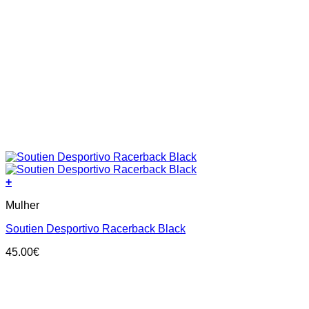
+
This
Mulher
product
has
Soutien Desportivo Racerback Black
multiple
variants.
45.00
€
The
options
may
be
chosen