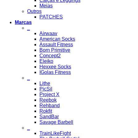
Calças e Leggings
Meias
Outros
PATCHES
Marcas
_
Airwaav
American Socks
Assault Fitness
Born Primitive
Concept2
Eleiko
Hexxee Socks
IGolas Fitness
_
Lithe
PicSil
Project X
Reebok
Rehband
Rokfit
SandBar
Savage Barbell
_
TrainLikeFight