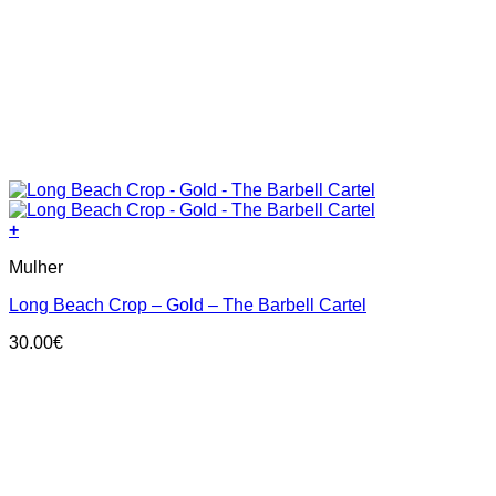
+
This
Mulher
product
has
Long Beach Crop – Gold – The Barbell Cartel
multiple
variants.
30.00
€
The
options
may
be
chosen
on
the
product