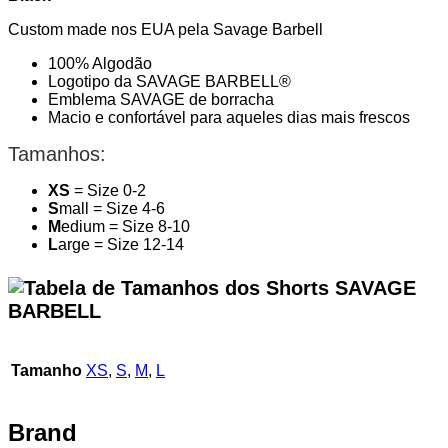
Custom made nos EUA pela Savage Barbell
100% Algodão
Logotipo da SAVAGE BARBELL®️
Emblema SAVAGE de borracha
Macio e confortável para aqueles dias mais frescos
Tamanhos:
XS
= Size 0-2
S
mall = Size 4-6
M
edium = Size 8-10
L
arge = Size 12-14
Tamanho
XS
,
S
,
M
,
L
Brand