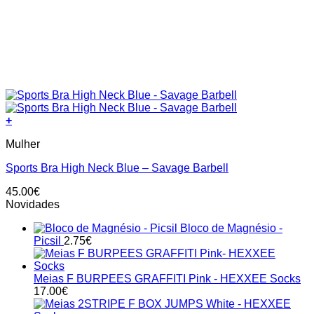
+
This
Mulher
product
has
Sports Bra High Neck Blue – Savage Barbell
multiple
variants.
45.00
€
The
Novidades
options
may
Bloco de Magnésio -
be
Picsil
2.75
€
chosen
on
the
Meias F BURPEES GRAFFITI Pink - HEXXEE Socks
product
17.00
€
page