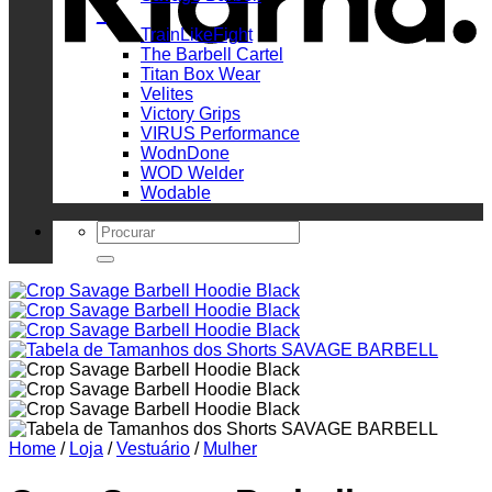
_
TrainLikeFight
The Barbell Cartel
Titan Box Wear
Velites
Victory Grips
VIRUS Performance
WodnDone
WOD Welder
Wodable
Search
for:
Home
/
Loja
/
Vestuário
/
Mulher