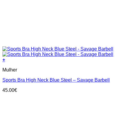
+
This
Mulher
product
has
Sports Bra High Neck Blue Steel – Savage Barbell
multiple
variants.
45.00
€
The
options
may
be
chosen
on
the
product