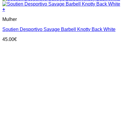
+
This
Mulher
product
has
Soutien Desportivo Savage Barbell Knotty Back White
multiple
variants.
45.00
€
The
options
may
be
chosen
on
the
product
page