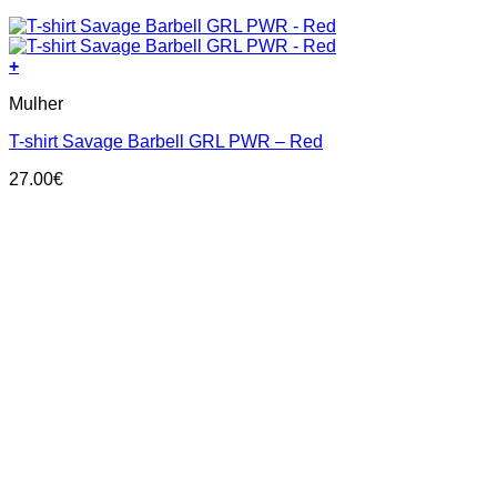
+
This
Mulher
product
has
T-shirt Savage Barbell GRL PWR – Red
multiple
variants.
27.00
€
The
options
may
be
chosen
on
the
product
page