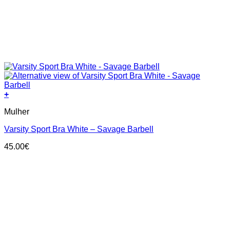
+
This
Mulher
product
has
Varsity Sport Bra White – Savage Barbell
multiple
variants.
45.00
€
The
options
may
be
chosen
on
the
product
page