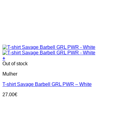
+
This
Out of stock
product
Mulher
has
multiple
T-shirt Savage Barbell GRL PWR – White
variants.
The
27.00
€
options
may
be
chosen
on
the
product
page