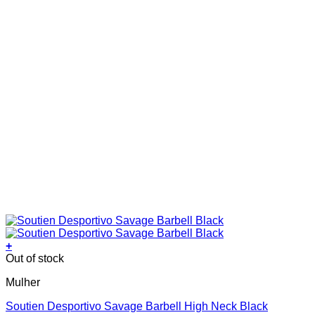
+
This
Out of stock
product
Mulher
has
multiple
Soutien Desportivo Savage Barbell High Neck Black
variants.