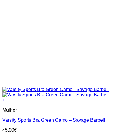
page
+
This
Mulher
product
has
Varsity Sports Bra Green Camo – Savage Barbell
multiple
variants.
45.00
€
The