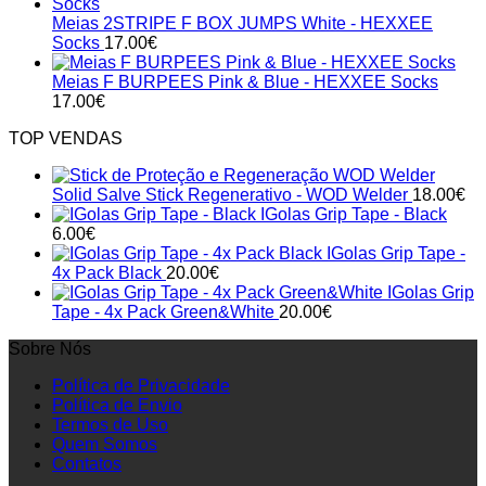
Meias 2STRIPE F BOX JUMPS White - HEXXEE
Socks
17.00
€
Meias F BURPEES Pink & Blue - HEXXEE Socks
17.00
€
TOP VENDAS
Solid Salve Stick Regenerativo - WOD Welder
18.00
€
IGolas Grip Tape - Black
6.00
€
IGolas Grip Tape -
4x Pack Black
20.00
€
IGolas Grip
Tape - 4x Pack Green&White
20.00
€
Sobre Nós
Política de Privacidade
Política de Envio
Termos de Uso
Quem Somos
Contatos