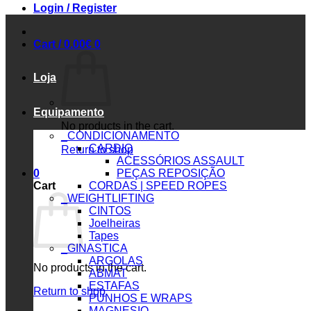
Login / Register
Cart /
0.00
€
0
Loja
Equipamento
No products in the cart.
_CONDICIONAMENTO
CARDIO
Return to shop
ACESSÓRIOS ASSAULT
0
PEÇAS REPOSIÇÃO
Cart
CORDAS | SPEED ROPES
_WEIGHTLIFTING
CINTOS
Joelheiras
Tapes
_GINASTICA
ARGOLAS
No products in the cart.
ABMAT
ESTAFAS
Return to shop
PUNHOS E WRAPS
MAGNESIO