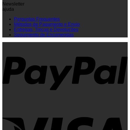
Newsletter
ajuda
Perguntas Frequentes
Métodos de Pagamento e Envio
Entregas, Trocas e Devoluções
Seguimento de Encomendas
P
V