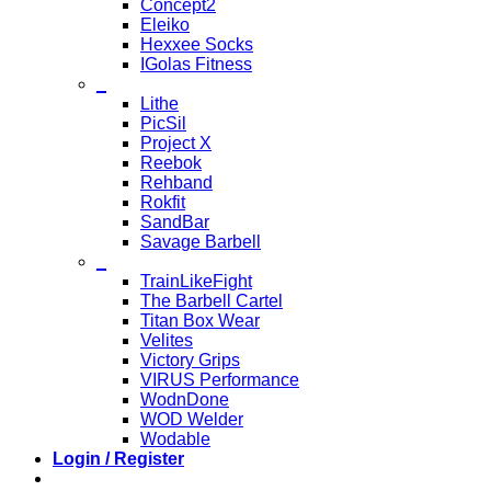
Concept2
Eleiko
Hexxee Socks
IGolas Fitness
_
Lithe
PicSil
Project X
Reebok
Rehband
Rokfit
SandBar
Savage Barbell
_
TrainLikeFight
The Barbell Cartel
Titan Box Wear
Velites
Victory Grips
VIRUS Performance
WodnDone
WOD Welder
Wodable
Login / Register