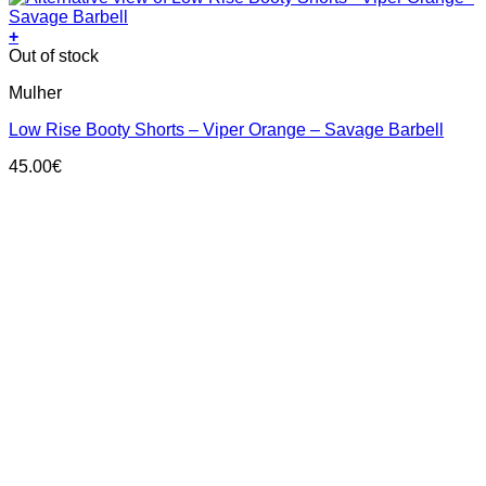
+
This
Out of stock
product
Mulher
has
multiple
Low Rise Booty Shorts – Viper Orange – Savage Barbell
variants.
The
45.00
€
options
may
be
chosen
on
the
product
page