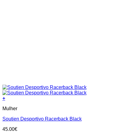
+
This
Mulher
product
has
Soutien Desportivo Racerback Black
multiple
variants.
45.00
€
The