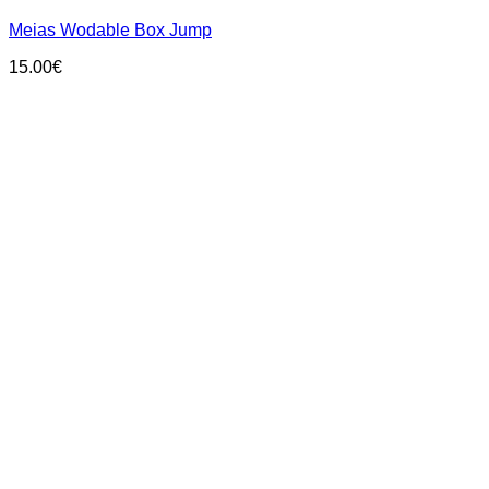
multiple
Meias Wodable Box Jump
variants.
The
15.00
€
options
may
be
chosen
on
the
product
page