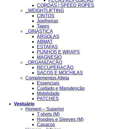
PEÇAS REPOSIÇÃO
CORDAS | SPEED ROPES
_WEIGHTLIFTING
CINTOS
Joelheiras
Tapes
_GINASTICA
ARGOLAS
ABMAT
ESTAFAS
PUNHOS E WRAPS
MAGNESIO
_ORGANIZAÇÃO
RECUPERAÇÃO
SACOS E MOCHILAS
Complementos Atleta
Essenciais
Cuidado e Manutenção
Mobilidade
PATCHES
Vestuário
Homem – Superior
T-shirts (M)
Hoodies e Sleeves (M)
Casacos