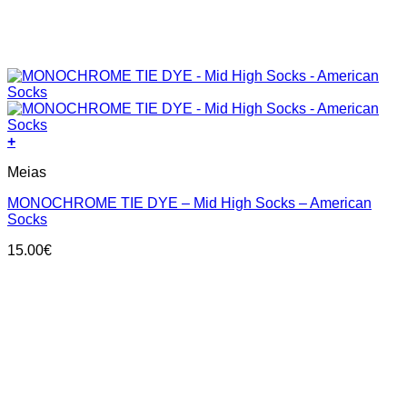
+
This
Meias
product
has
MONOCHROME TIE DYE – Mid High Socks – American
multiple
Socks
variants.
The
15.00
€
options
may
be
chosen
on
the
product
page