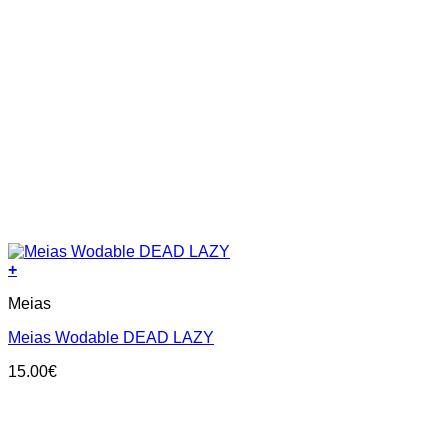
+
This
Meias
product
has
Meias Wodable DEAD LAZY
multiple
variants.
15.00
€
The
options
may
be