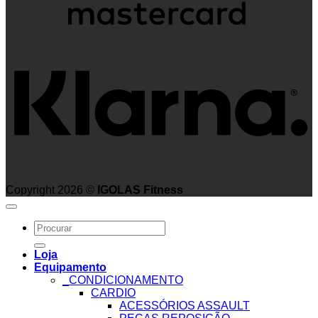
K
Copyright 2026 ©
IGOLAS Fitness
Search
for:
Loja
Equipamento
_CONDICIONAMENTO
CARDIO
ACESSÓRIOS ASSAULT