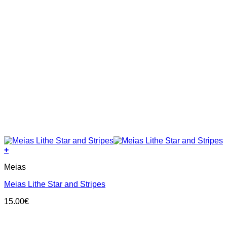
+
This
Meias
product
has
Meias Lithe Star and Stripes
multiple
variants.
15.00
€
The
options
may