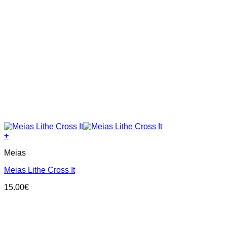
+
This
Meias
product
has
Meias Lithe Cross It
multiple
variants.
15.00
€
The
options
may
be
chosen