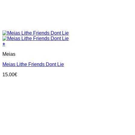
+
This
Meias
product
has
Meias Lithe Friends Dont Lie
multiple
variants.
15.00
€
The
options
may
be
chosen
on
the
product
page