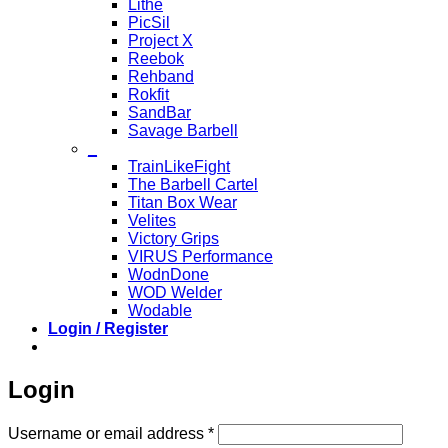
Lithe
PicSil
Project X
Reebok
Rehband
Rokfit
SandBar
Savage Barbell
_
TrainLikeFight
The Barbell Cartel
Titan Box Wear
Velites
Victory Grips
VIRUS Performance
WodnDone
WOD Welder
Wodable
Login / Register
Login
Required
Username or email address
*