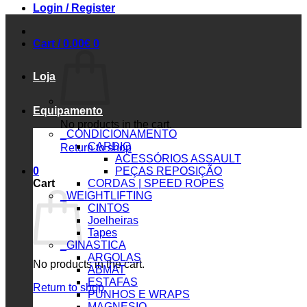
Login / Register
Cart /
0.00
€
0
Loja
Equipamento
No products in the cart.
_CONDICIONAMENTO
CARDIO
Return to shop
ACESSÓRIOS ASSAULT
0
PEÇAS REPOSIÇÃO
Cart
CORDAS | SPEED ROPES
_WEIGHTLIFTING
CINTOS
Joelheiras
Tapes
_GINASTICA
ARGOLAS
No products in the cart.
ABMAT
ESTAFAS
Return to shop
PUNHOS E WRAPS
MAGNESIO