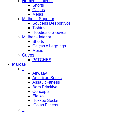
Homem – Inferior
Shorts
Calças
Meias
Mulher – Superior
Soutiens Desportivos
T-shirts
Hoodies e Sleeves
Mulher – Inferior
Shorts
Calças e Leggings
Meias
Outros
PATCHES
Marcas
_
Airwaav
American Socks
Assault Fitness
Born Primitive
Concept2
Eleiko
Hexxee Socks
IGolas Fitness
_