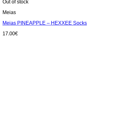
This
Out of stock
product
Meias
has
multiple
Meias PINEAPPLE – HEXXEE Socks
variants.
The
17.00
€
options
may
be
chosen
on
the
product
page