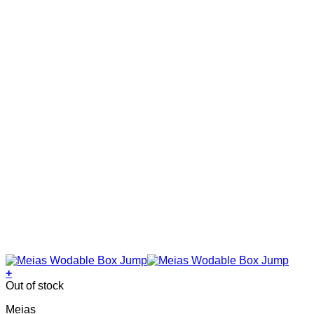
on
the
product
page
+
This
Out of stock
product
Meias
has