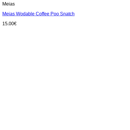
Meias
has
multiple
Meias Wodable Coffee Poo Snatch
variants.
The
15.00
€
options
may
be
chosen
on
the
product
page