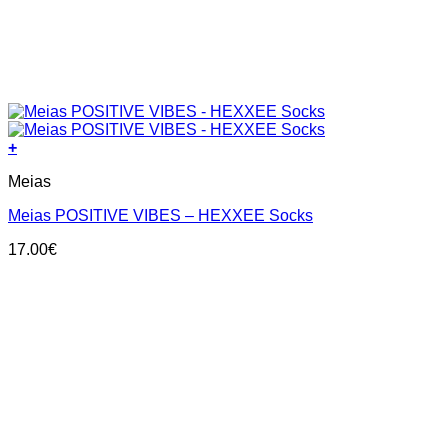
+
This
Meias
product
has
Meias POSITIVE VIBES – HEXXEE Socks
multiple
variants.
17.00
€
The
options
may
be
chosen
on
the
product
page