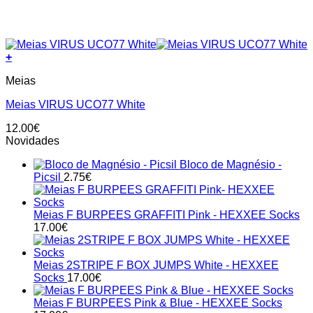
+
This
Meias
product
has
Meias VIRUS UCO77 White
multiple
variants.
12.00
€
The
Novidades
options
may
Bloco de Magnésio -
be
Picsil
2.75
€
chosen
on
the
Meias F BURPEES GRAFFITI Pink - HEXXEE Socks
product
17.00
€
page
Meias 2STRIPE F BOX JUMPS White - HEXXEE
Socks
17.00
€
Meias F BURPEES Pink & Blue - HEXXEE Socks