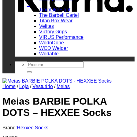
_
TrainLikeFight
The Barbell Cartel
Titan Box Wear
Velites
Victory Grips
VIRUS Performance
WodnDone
WOD Welder
Wodable
Search
for:
Home
/
Loja
/
Vestuário
/
Meias
Meias BARBIE POLKA
DOTS – HEXXEE Socks
Brand:
Hexxee Socks