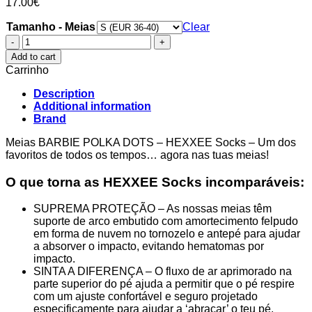
17.00
€
Tamanho - Meias
Clear
Meias
BARBIE
Add to cart
POLKA
Carrinho
DOTS
-
Description
HEXXEE
Additional information
Socks
Brand
quantity
Meias BARBIE POLKA DOTS – HEXXEE Socks – Um dos
favoritos de todos os tempos… agora nas tuas meias!
O que torna as HEXXEE Socks incomparáveis:
SUPREMA PROTEÇÃO – As nossas meias têm
suporte de arco embutido com amortecimento felpudo
em forma de nuvem no tornozelo e antepé para ajudar
a absorver o impacto, evitando hematomas por
impacto.
SINTA A DIFERENÇA – O fluxo de ar aprimorado na
parte superior do pé ajuda a permitir que o pé respire
com um ajuste confortável e seguro projetado
especificamente para ajudar a ‘abraçar’ o teu pé.