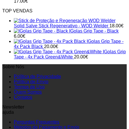
17.00
€
TOP VENDAS
Solid Salve Stick Regenerativo - WOD Welder
18.00
€
IGolas Grip Tape - Black
6.00
€
IGolas Grip Tape -
4x Pack Black
20.00
€
IGolas Grip
Tape - 4x Pack Green&White
20.00
€
Sobre Nós
Política de Privacidade
Política de Envio
Termos de Uso
Quem Somos
Contatos
Newsletter
ajuda
Perguntas Frequentes
Métodos de Pagamento e Envio