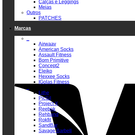
Calças e Leggings
Meias
Outros
PATCHES
Marcas
_
Airwaav
American Socks
Assault Fitness
Born Primitive
Concept2
Eleiko
Hexxee Socks
IGolas Fitness
_
Lithe
PicSil
Project X
Reebok
Rehband
Rokfit
SandBar
Savage Barbell