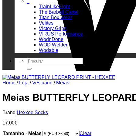
_
TrainLikeFight
The Barbell Cartel
Titan Box Wear
Velites
Victory Grips
VIRUS Performance
WodnDone
WOD Welder
Wodable
Search
for:
Home
/
Loja
/
Vestuário
/
Meias
Meias BUTTERFLY LEOPARD
Brand:
Hexxee Socks
17.00
€
Tamanho - Meias
Clear