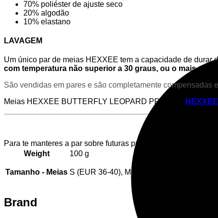
70% poliéster de ajuste seco
20% algodão
10% elastano
LAVAGEM
Um único par de meias HEXXEE tem a capacidade de durar d
com temperatura não superior a 30 graus, ou o mais prefe
São vendidas em pares e são completamente compensadas em
Meias HEXXEE BUTTERFLY LEOPARD PRINT da
HEXXEE
Para te manteres a par sobre futuras promoções e eventos, s
Weight
100 g
Tamanho - Meias
S (EUR 36-40), M (EUR 40-43), L (EUR 43
Brand