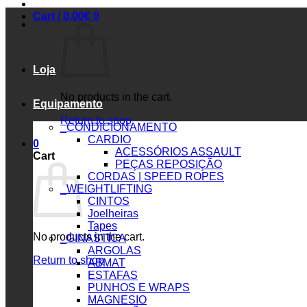
Cart /
0.00
€
0
Loja
No products in the cart.
Equipamento
Return to shop
_CONDICIONAMENTO
CARDIO
0
ACESSÓRIOS ASSAULT
Cart
PEÇAS REPOSIÇÃO
CORDAS | SPEED ROPES
_WEIGHTLIFTING
CINTOS
Joelheiras
Tapes
No products in the cart.
_GINASTICA
ARGOLAS
Return to shop
ABMAT
ESTAFAS
PUNHOS E WRAPS
MAGNESIO