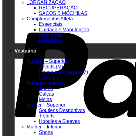
_ORGANIZAÇÃO
RECUPERAÇÃO
SACOS E MOCHILAS
Complementos Atleta
Essenciais
Cuidado e Manutenção
Mobilidade
PATCHES
Vestuário
Homem – Superior
T-shirts (M)
Hoodies e Sleeves (M)
Casacos
Homem – Inferior
Shorts
Calças
Meias
Mulher – Superior
Soutiens Desportivos
T-shirts
Hoodies e Sleeves
Mulher – Inferior
Shorts