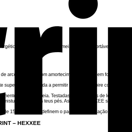
tico incorporado nessas meias superconfortáveis. Temos uma
rco embutido com amortecimento felpudo em forma de nuvem 
superior do pé ajuda a permitir que o pé respire com um ajust
mente dentro da meia. Testadas para corridas de longa distân
istura deluxe nos teus pés. As meias HEXXEE são projetadas 
 15 mmHg, que definem o padrão de circulação saudável pa
RINT – HEXXEE