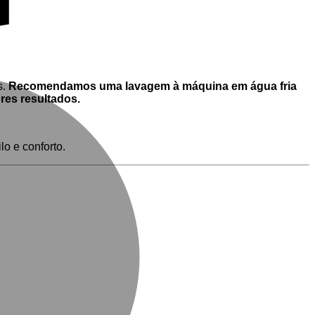
M
s.
Recomendamos uma lavagem à máquina em água fria
res resultados.
lo e conforto.