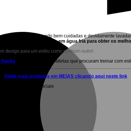
ois anos ou mais quando bem cuidadas e devidamente lavada
rido é uma lavagem à mão em água fria para obter os melho
 design para um estilo como nenhum outro!
 Socks
são a escolha dos atletas que procuram treinar com esti
Visita mais produtos em MEIAS clicando aqui neste link
egue-nos nas redes sociais
-46)