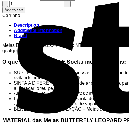
Meias
BUTTERFLY
Add to cart
LEOPARD
Carrinho
PRINT
-
Description
HEXXEE
Additional information
quantity
Brand
Meias BUTTERFLY LEOPARD PRINT – Nosso estilo superenergé
qualquer ocasião!
O que torna as HEXXEE Socks incomparáveis:
SUPREMA PROTEÇÃO – As nossas meias têm suporte de a
evitando hematomas por impacto.
SINTA A DIFERENÇA – O fluxo de ar aprimorado na parte 
a ‘abraçar’ o teu pé.
ANTI BLISTER – Feitas com fibras anta abrasão profunda
EXPERIMENTA O LUXO – Desfruta do conforto de nossa m
atlética supremamente macia e de suporte.
BENEFÍCIOS DA CIRCULAÇÃO – Meias de compressão de
MATERIAL das Meias BUTTERFLY LEOPARD P