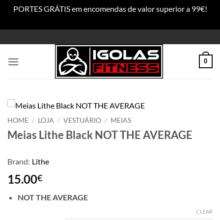
PORTES GRÁTIS em encomendas de valor superior a 99€!
Dismiss
Skip
to
content
0
HOME
/
LOJA
/
VESTUÁRIO
/
MEIAS
Meias Lithe Black NOT THE AVERAGE
Brand:
Lithe
15.00
€
NOT THE AVERAGE
CLEAR
Alternative: