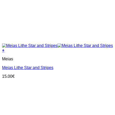
+
This
Meias
product
has
Meias Lithe Star and Stripes
multiple
variants.
15.00
€
The
options
may
be
chosen
on
the
product
page