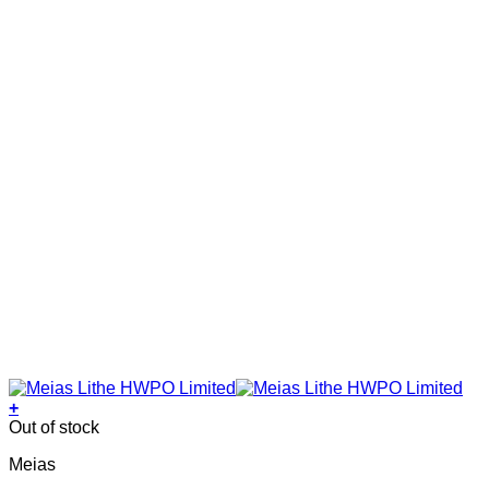
on
the
product
page
+
This
Out of stock
product
Meias
has
multiple