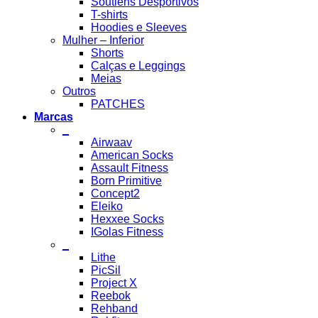
Soutiens Desportivos
T-shirts
Hoodies e Sleeves
Mulher – Inferior
Shorts
Calças e Leggings
Meias
Outros
PATCHES
Marcas
_
Airwaav
American Socks
Assault Fitness
Born Primitive
Concept2
Eleiko
Hexxee Socks
IGolas Fitness
_
Lithe
PicSil
Project X
Reebok
Rehband