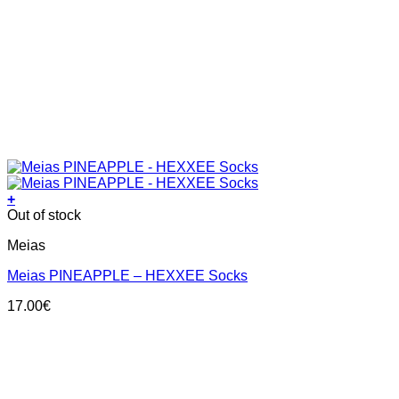
+
This
Out of stock
product
Meias
has
multiple
Meias PINEAPPLE – HEXXEE Socks
variants.
The
17.00
€
options
may
be
chosen
on
the