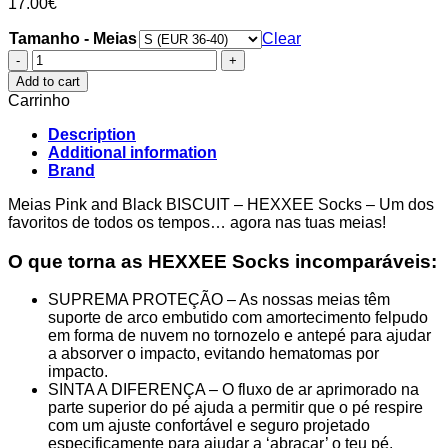
17.00
€
Tamanho - Meias
Clear
Meias
Pink
Add to cart
and
Carrinho
Black
BISCUIT
Description
-
Additional information
HEXXEE
Brand
Socks
quantity
Meias Pink and Black BISCUIT – HEXXEE Socks – Um dos
favoritos de todos os tempos… agora nas tuas meias!
O que torna as HEXXEE Socks incomparáveis:
SUPREMA PROTEÇÃO – As nossas meias têm
suporte de arco embutido com amortecimento felpudo
em forma de nuvem no tornozelo e antepé para ajudar
a absorver o impacto, evitando hematomas por
impacto.
SINTA A DIFERENÇA – O fluxo de ar aprimorado na
parte superior do pé ajuda a permitir que o pé respire
com um ajuste confortável e seguro projetado
especificamente para ajudar a ‘abraçar’ o teu pé.