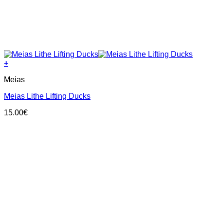
+
This
Meias
product
has
Meias Lithe Lifting Ducks
multiple
variants.
15.00
€
The
options
may
be
chosen
on
the
product
page