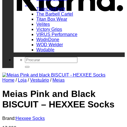
_
TrainLikeFight
The Barbell Cartel
Titan Box Wear
Velites
Victory Grips
VIRUS Performance
WodnDone
WOD Welder
Wodable
Search
for:
Home
/
Loja
/
Vestuário
/
Meias
Meias Pink and Black
BISCUIT – HEXXEE Socks
Brand:
Hexxee Socks