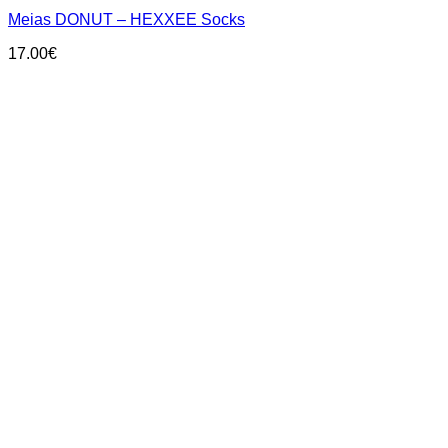
multiple
Meias DONUT – HEXXEE Socks
variants.
The
17.00
€
options
may
be
chosen
on
the
product
page