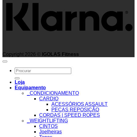
Copyright 2026 ©
IGOLAS Fitness
Search
for:
Loja
Equipamento
_CONDICIONAMENTO
CARDIO
ACESSÓRIOS ASSAULT
PEÇAS REPOSIÇÃO
CORDAS | SPEED ROPES
_WEIGHTLIFTING
CINTOS
Joelheiras