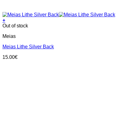
+
This
Out of stock
product
Meias
has
multiple
Meias Lithe Silver Back
variants.
The
15.00
€
options
may
be
chosen
on
the
product
page