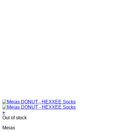
product
page
+
This
Out of stock
product
Meias
has