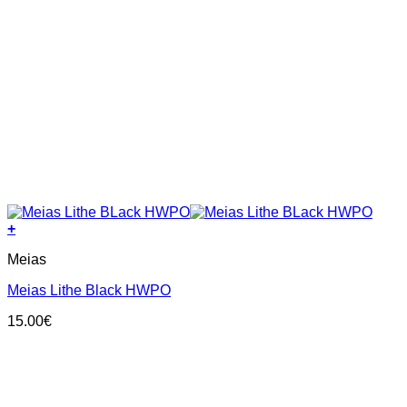
+
This
Meias
product
has
Meias Lithe Black HWPO
multiple
variants.
15.00
€
The
options
may
be
chosen