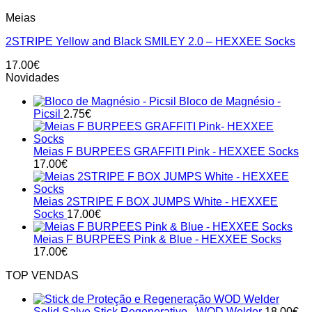
This
Meias
product
has
2STRIPE Yellow and Black SMILEY 2.0 – HEXXEE Socks
multiple
variants.
17.00
€
The
Novidades
options
may
Bloco de Magnésio -
be
Picsil
2.75
€
chosen
on
the
Meias F BURPEES GRAFFITI Pink - HEXXEE Socks
product
17.00
€
page
Meias 2STRIPE F BOX JUMPS White - HEXXEE
Socks
17.00
€
Meias F BURPEES Pink & Blue - HEXXEE Socks
17.00
€
TOP VENDAS
Solid Salve Stick Regenerativo - WOD Welder
18.00
€