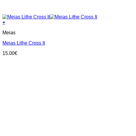
+
This
Meias
product
has
Meias Lithe Cross It
multiple
variants.
15.00
€
The
options
may
be
chosen
on
the
product
page