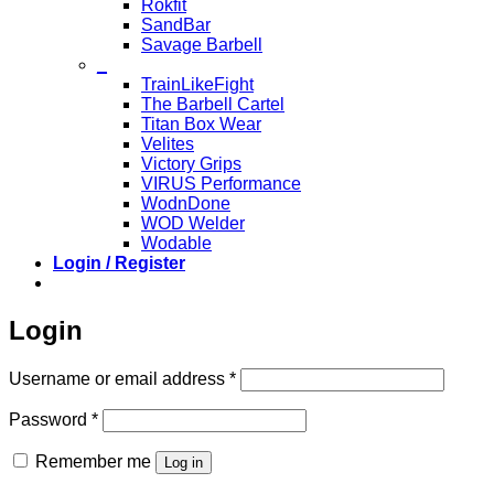
Rokfit
SandBar
Savage Barbell
_
TrainLikeFight
The Barbell Cartel
Titan Box Wear
Velites
Victory Grips
VIRUS Performance
WodnDone
WOD Welder
Wodable
Login / Register
Login
Required
Username or email address
*
Required
Password
*
Remember me
Log in