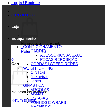
Login / Register
Cart /
0.00
€
0
Loja
Equipamento
No products in the cart.
_CONDICIONAMENTO
CARDIO
Return to shop
ACESSÓRIOS ASSAULT
0
PEÇAS REPOSIÇÃO
Cart
CORDAS | SPEED ROPES
_WEIGHTLIFTING
CINTOS
Joelheiras
Tapes
_GINASTICA
ARGOLAS
No products in the cart.
ABMAT
ESTAFAS
Return to shop
PUNHOS E WRAPS
MAGNESIO