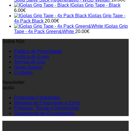
IGolas Grip Tape - Black
6.00
€
IGolas Grip Tape -
4x Pack Black
20.00
€
IGolas Grip
Tape - 4x Pack Green&White
20.00
€
Sobre Nós
Política de Privacidade
Política de Envio
Termos de Uso
Quem Somos
Contatos
Newsletter
ajuda
Perguntas Frequentes
Métodos de Pagamento e Envio
Entregas, Trocas e Devoluções
Seguimento de Encomendas
P