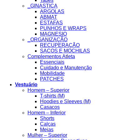
Tapes
_GINASTICA
ARGOLAS
ABMAT
ESTAFAS
PUNHOS E WRAPS
MAGNESIO
_ORGANIZAÇÃO
RECUPERAÇÃO
SACOS E MOCHILAS
Complementos Atleta
Essenciais
Cuidado e Manutenção
Mobilidade
PATCHES
Vestuário
Homem – Superior
T-shirts (M)
Hoodies e Sleeves (M)
Casacos
Homem – Inferior
Shorts
Calças
Meias
Mulher – Superior