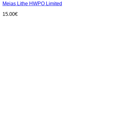
Meias Lithe HWPO Limited
variants.
The
15.00
€
options
may
be
chosen
on
the
product
page