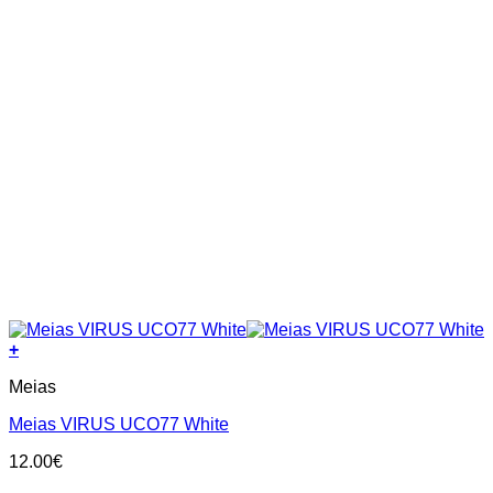
+
This
Meias
product
has
Meias VIRUS UCO77 White
multiple
variants.
12.00
€
The
options