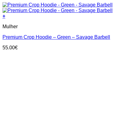
+
This
Mulher
product
has
Premium Crop Hoodie – Green – Savage Barbell
multiple
variants.
55.00
€
The
options
may
be
chosen
on
the
product
page