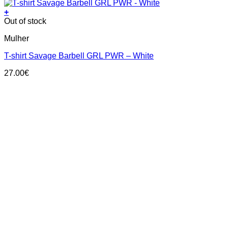
+
This
Out of stock
product
Mulher
has
multiple
T-shirt Savage Barbell GRL PWR – White
variants.
The
27.00
€
options
may
be
chosen
on
the
product
page