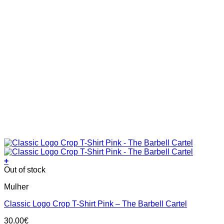
+
This
Out of stock
product
Mulher
has
multiple
Classic Logo Crop T-Shirt Pink – The Barbell Cartel
variants.
The
30.00
€
options