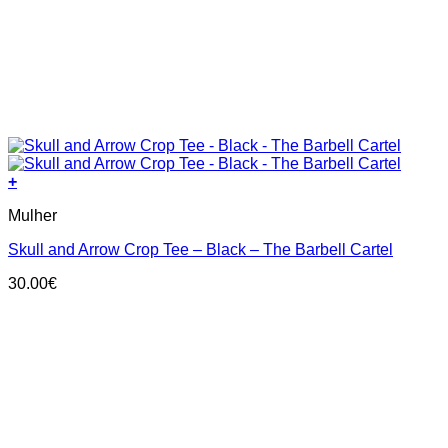
+
This
Mulher
product
has
Skull and Arrow Crop Tee – Black – The Barbell Cartel
multiple
variants.
30.00
€
The
options
may
be
chosen
on
the
product
page