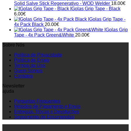
Solid Salve Stick Regenerativo - WOD Welder
18.00
€
IGolas Grip Tape - Black
6.00
€
IGolas Grip Tape -
4x Pack Black
20.00
€
IGolas Grip
Tape - 4x Pack Green&White
20.00
€
Sobre Nós
Política de Privacidade
Política de Envio
Termos de Uso
Quem Somos
Contatos
Newsletter
ajuda
Perguntas Frequentes
Métodos de Pagamento e Envio
Entregas, Trocas e Devoluções
Seguimento de Encomendas
P