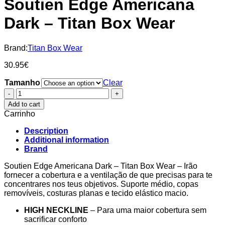
Soutien Edge Americana
Dark – Titan Box Wear
Brand:
Titan Box Wear
30.95
€
Tamanho
Clear
Soutien
Edge
Add to cart
Americana
Carrinho
Dark
–
Description
Titan
Additional information
Box
Brand
Wear
quantity
Soutien Edge Americana Dark – Titan Box Wear – Irão
fornecer a cobertura e a ventilação de que precisas para te
concentrares nos teus objetivos. Suporte médio, copas
removíveis, costuras planas e tecido elástico macio.
HIGH NECKLINE
– Para uma maior cobertura sem
sacrificar conforto