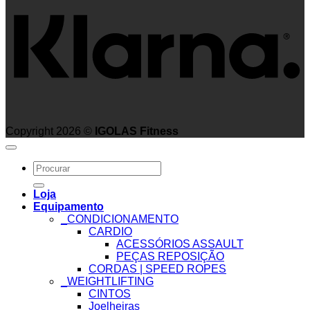
Copyright 2026 ©
IGOLAS Fitness
Search
for:
Loja
Equipamento
_CONDICIONAMENTO
CARDIO
ACESSÓRIOS ASSAULT
PEÇAS REPOSIÇÃO
CORDAS | SPEED ROPES
_WEIGHTLIFTING
CINTOS
Joelheiras