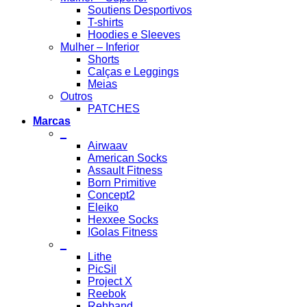
Soutiens Desportivos
T-shirts
Hoodies e Sleeves
Mulher – Inferior
Shorts
Calças e Leggings
Meias
Outros
PATCHES
Marcas
_
Airwaav
American Socks
Assault Fitness
Born Primitive
Concept2
Eleiko
Hexxee Socks
IGolas Fitness
_
Lithe
PicSil
Project X
Reebok
Rehband