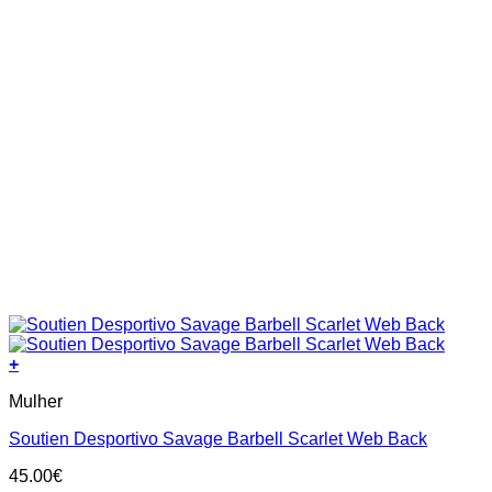
+
This
Mulher
product
has
Soutien Desportivo Savage Barbell Scarlet Web Back
multiple
variants.
45.00
€
The