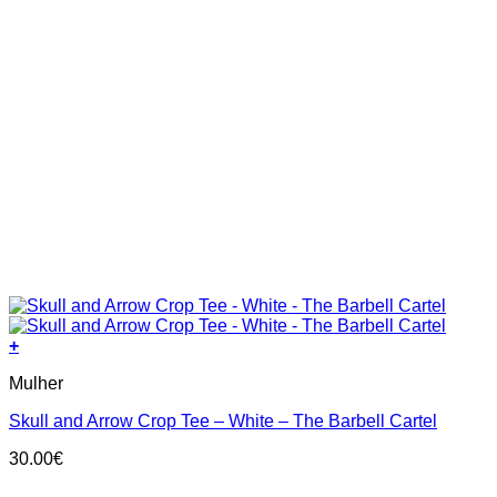
+
This
Mulher
product
has
Skull and Arrow Crop Tee – White – The Barbell Cartel
multiple
variants.
30.00
€
The
options