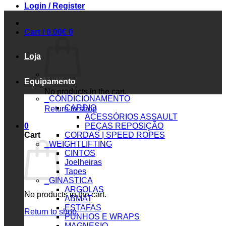
Login / Register
Cart /
0.00
€
0
Loja
Equipamento
No products in the cart.
_CONDICIONAMENTO
CARDIO
Return to shop
ACESSÓRIOS ASSAULT
0
PEÇAS REPOSIÇÃO
Cart
CORDAS | SPEED ROPES
_WEIGHTLIFTING
CINTOS
Joelheiras
Tapes
_GINASTICA
ARGOLAS
No products in the cart.
ABMAT
ESTAFAS
Return to shop
PUNHOS E WRAPS
MAGNESIO