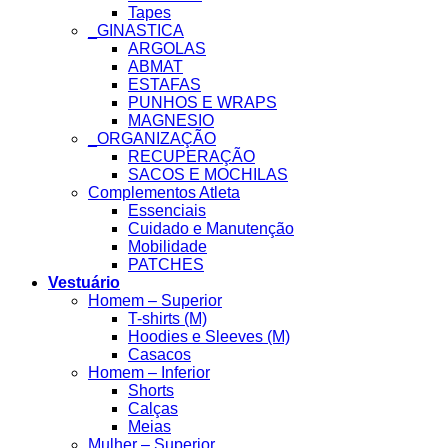
Tapes
_GINASTICA
ARGOLAS
ABMAT
ESTAFAS
PUNHOS E WRAPS
MAGNESIO
_ORGANIZAÇÃO
RECUPERAÇÃO
SACOS E MOCHILAS
Complementos Atleta
Essenciais
Cuidado e Manutenção
Mobilidade
PATCHES
Vestuário
Homem – Superior
T-shirts (M)
Hoodies e Sleeves (M)
Casacos
Homem – Inferior
Shorts
Calças
Meias
Mulher – Superior