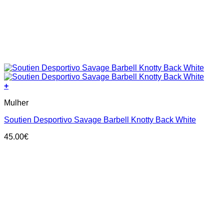
+
This
Mulher
product
has
Soutien Desportivo Savage Barbell Knotty Back White
multiple
variants.
45.00
€
The
options
may
be
chosen
on
the
product
page