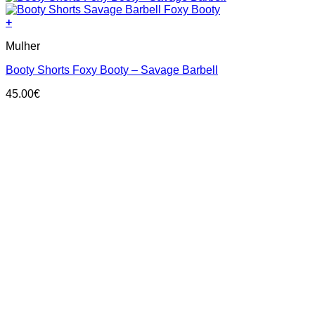
+
This
Mulher
product
has
Booty Shorts Foxy Booty – Savage Barbell
multiple
variants.
45.00
€
The
options
may
be
chosen
on
the
product
page