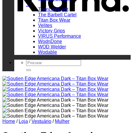
_
TrainLikeFight
The Barbell Cartel
Titan Box Wear
Velites
Victory Grips
VIRUS Performance
WodnDone
WOD Welder
Wodable
Search
for:
Home
/
Loja
/
Vestuário
/
Mulher