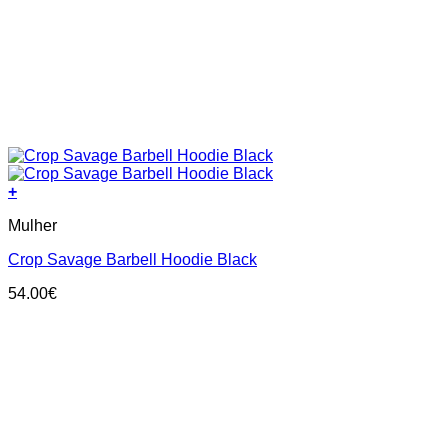
+
This
Mulher
product
has
Crop Savage Barbell Hoodie Black
multiple
variants.
54.00
€
The
options
may
be
chosen
on
the
product
page