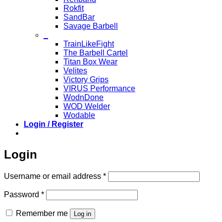
Rokfit
SandBar
Savage Barbell
_
TrainLikeFight
The Barbell Cartel
Titan Box Wear
Velites
Victory Grips
VIRUS Performance
WodnDone
WOD Welder
Wodable
Login / Register
Login
Required
Username or email address
*
Required
Password
*
Remember me
Log in