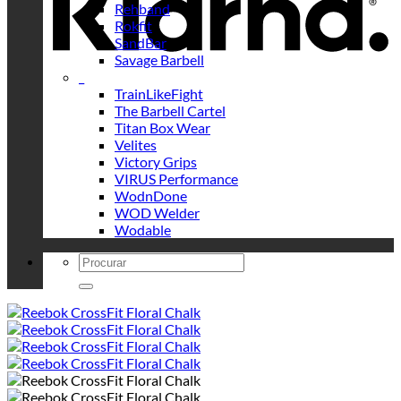
Rehband
Rokfit
SandBar
Savage Barbell
_
TrainLikeFight
The Barbell Cartel
Titan Box Wear
Velites
Victory Grips
VIRUS Performance
WodnDone
WOD Welder
Wodable
Search
for: