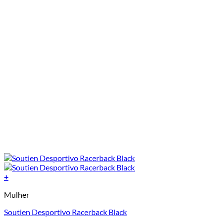
product
page
+
This
Mulher
product
has
Soutien Desportivo Racerback Black
multiple