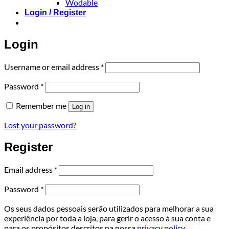
Wodable
Login / Register
Login
Required
Username or email address
*
Required
Password
*
Remember me
Log in
Lost your password?
Register
Required
Email address
*
Required
Password
*
Os seus dados pessoais serão utilizados para melhorar a sua
experiência por toda a loja, para gerir o acesso à sua conta e
para os propósitos descritos na nossa
privacy policy
.