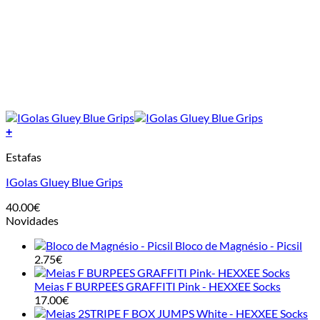
+
This
Estafas
product
has
IGolas Gluey Blue Grips
multiple
variants.
40.00
€
The
Novidades
options
may
Bloco de Magnésio - Picsil
be
2.75
€
chosen
on
Meias F BURPEES GRAFFITI Pink - HEXXEE Socks
the
17.00
€
product