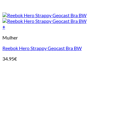
+
This
Mulher
product
has
Reebok Hero Strappy Geocast Bra BW
multiple
variants.
34.95
€
The
options
may
be
chosen
on
the
product
page