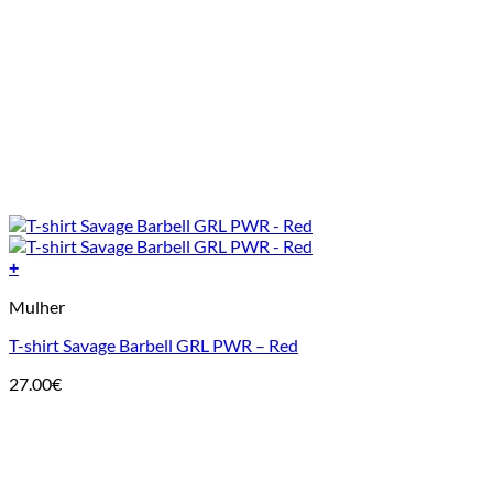
+
This
Mulher
product
has
T-shirt Savage Barbell GRL PWR – Red
multiple
variants.
27.00
€
The
options
may
be
chosen