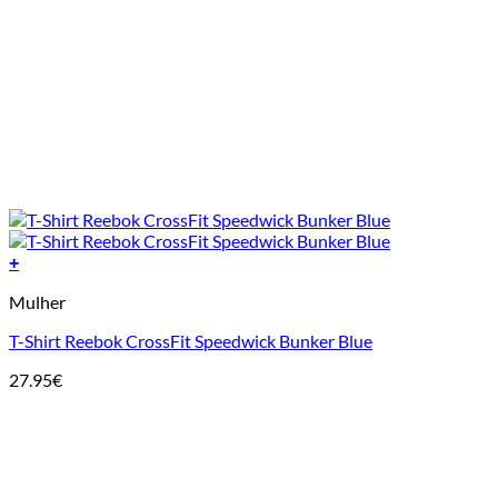
+
This
Mulher
product
has
T-Shirt Reebok CrossFit Speedwick Bunker Blue
multiple
variants.
27.95
€
The
options
may
be
chosen
on