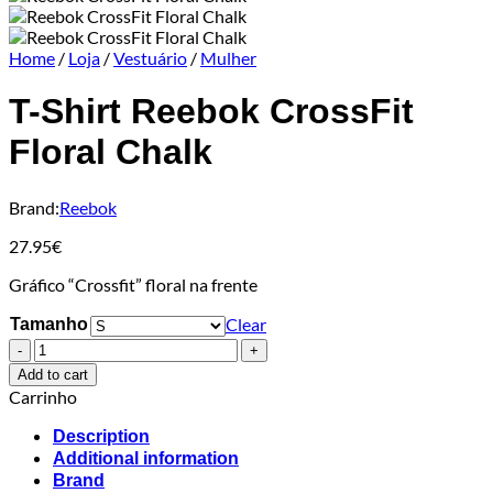
Home
/
Loja
/
Vestuário
/
Mulher
T-Shirt Reebok CrossFit
Floral Chalk
Brand:
Reebok
27.95
€
Gráfico “Crossfit” floral na frente
Clear
Tamanho
T-
Shirt
Add to cart
Reebok
Carrinho
CrossFit
Floral
Description
Chalk
Additional information
quantity
Brand