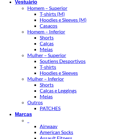
Vestuário
Homem – Superior
T-shirts (M)
Hoodies e Sleeves (M)
Casacos
Homem – Inferior
Shorts
Calças
Meias
Mulher – Superior
Soutiens Desportivos
T-shirts
Hoodies e Sleeves
Mulher – Inferior
Shorts
Calças e Leggings
Meias
Outros
PATCHES
Marcas
_
Airwaav
American Socks
Assault Fitness