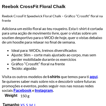
Reebok CrossFit Floral Chalk
Reebok CrossFit Speedwick Floral Chalk – Gráfico “Crossfit” floral na
frente
Adiciona um estilo floral ao teu roupeiro. Esta t-shirt é cortada
para uma acção de movimento livre, quer o vistas sobre um
soutien desportivo para o WOD de hoje, quer o vistas debaixo
de um hoodie para relaxar no final de semana.
Ideal para: WODs, treinos diversificados
Ajuste: Slim – corte mais ajustado ao corpo, mas sem
perder mobilidade durante os exercícios
Gráfico “Crossfit” floral na frente
Tecido: algodão
Visita os outros modelos de
que temos para ti
.
t-shirts
aqui
Se quiseres saber mais sobre nós e descobrir sobre futuras
promoções e eventos, podes seguir-nos nas nossas redes
sociais
e
Facebook
Instagram
.
Weight
150 g
Tamanho
XS
,
S
,
M
,
L