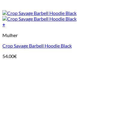
+
This
Mulher
product
has
Crop Savage Barbell Hoodie Black
multiple
variants.
54.00
€
The
options
may
be
chosen
on
the
product
page