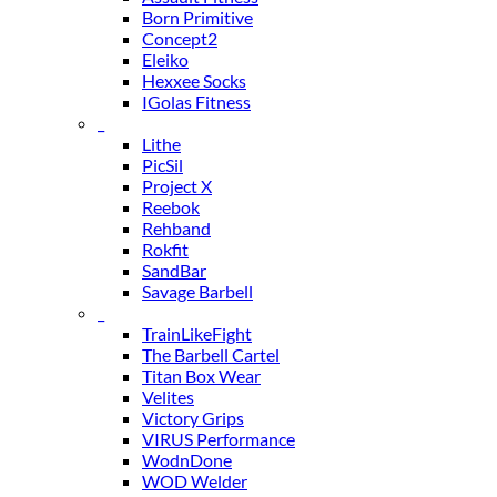
Born Primitive
Concept2
Eleiko
Hexxee Socks
IGolas Fitness
_
Lithe
PicSil
Project X
Reebok
Rehband
Rokfit
SandBar
Savage Barbell
_
TrainLikeFight
The Barbell Cartel
Titan Box Wear
Velites
Victory Grips
VIRUS Performance
WodnDone
WOD Welder