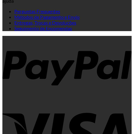
ajuda
Perguntas Frequentes
Métodos de Pagamento e Envio
Entregas, Trocas e Devoluções
Seguimento de Encomendas
P
V