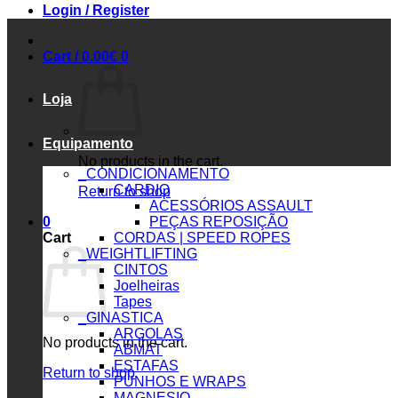
Login / Register
Cart /
0.00
€
0
Loja
Equipamento
No products in the cart.
_CONDICIONAMENTO
CARDIO
Return to shop
ACESSÓRIOS ASSAULT
0
PEÇAS REPOSIÇÃO
Cart
CORDAS | SPEED ROPES
_WEIGHTLIFTING
CINTOS
Joelheiras
Tapes
_GINASTICA
ARGOLAS
No products in the cart.
ABMAT
ESTAFAS
Return to shop
PUNHOS E WRAPS
MAGNESIO