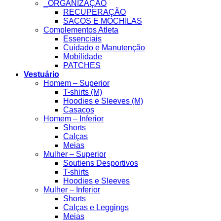
_ORGANIZAÇÃO
RECUPERAÇÃO
SACOS E MOCHILAS
Complementos Atleta
Essenciais
Cuidado e Manutenção
Mobilidade
PATCHES
Vestuário
Homem – Superior
T-shirts (M)
Hoodies e Sleeves (M)
Casacos
Homem – Inferior
Shorts
Calças
Meias
Mulher – Superior
Soutiens Desportivos
T-shirts
Hoodies e Sleeves
Mulher – Inferior
Shorts
Calças e Leggings
Meias