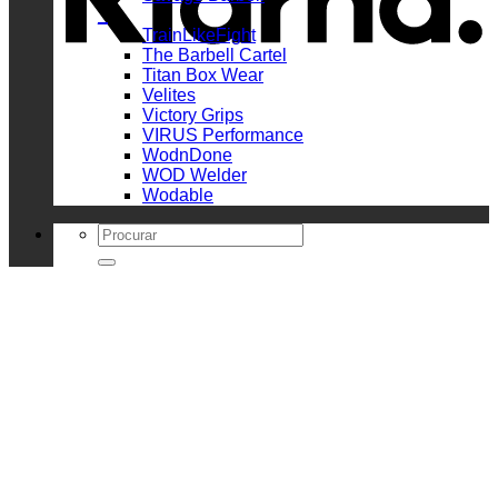
_
TrainLikeFight
The Barbell Cartel
Titan Box Wear
Velites
Victory Grips
VIRUS Performance
WodnDone
WOD Welder
Wodable
Search
for: