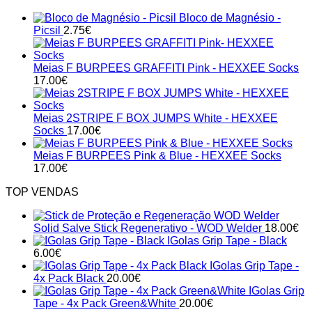
Bloco de Magnésio -
Picsil
2.75
€
Meias F BURPEES GRAFFITI Pink - HEXXEE Socks
17.00
€
Meias 2STRIPE F BOX JUMPS White - HEXXEE
Socks
17.00
€
Meias F BURPEES Pink & Blue - HEXXEE Socks
17.00
€
TOP VENDAS
Solid Salve Stick Regenerativo - WOD Welder
18.00
€
IGolas Grip Tape - Black
6.00
€
IGolas Grip Tape -
4x Pack Black
20.00
€
IGolas Grip
Tape - 4x Pack Green&White
20.00
€