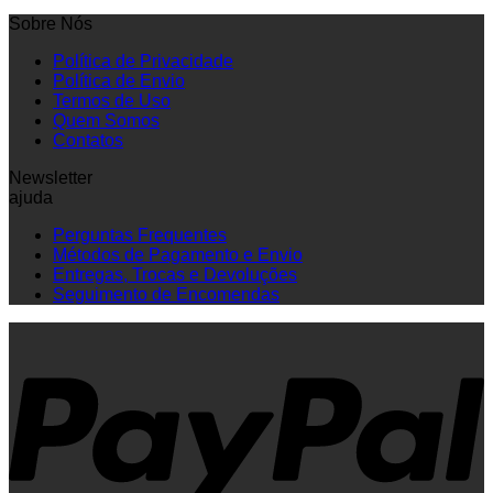
Sobre Nós
Política de Privacidade
Política de Envio
Termos de Uso
Quem Somos
Contatos
Newsletter
ajuda
Perguntas Frequentes
Métodos de Pagamento e Envio
Entregas, Trocas e Devoluções
Seguimento de Encomendas
P