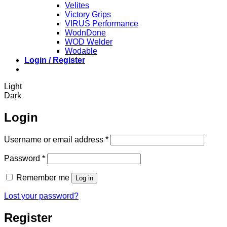
Velites
Victory Grips
VIRUS Performance
WodnDone
WOD Welder
Wodable
Login / Register
Light
Dark
Login
Required
Username or email address
*
Required
Password
*
Remember me
Log in
Lost your password?
Register