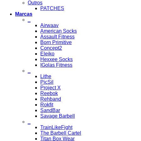
Outros
PATCHES
Marcas
_
Airwaav
American Socks
Assault Fitness
Born Primitive
Concept2
Eleiko
Hexxee Socks
IGolas Fitness
_
Lithe
PicSil
Project X
Reebok
Rehband
Rokfit
SandBar
Savage Barbell
_
TrainLikeFight
The Barbell Cartel
Titan Box Wear