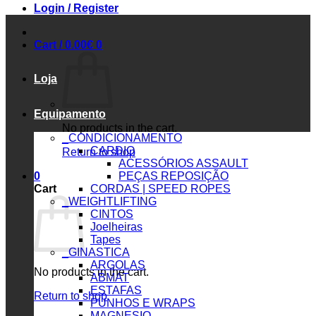
Login / Register
Cart /
0.00
€
0
Loja
Equipamento
No products in the cart.
_CONDICIONAMENTO
CARDIO
Return to shop
ACESSÓRIOS ASSAULT
0
PEÇAS REPOSIÇÃO
Cart
CORDAS | SPEED ROPES
_WEIGHTLIFTING
CINTOS
Joelheiras
Tapes
_GINASTICA
ARGOLAS
No products in the cart.
ABMAT
ESTAFAS
Return to shop
PUNHOS E WRAPS
MAGNESIO