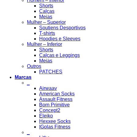
Homem – Inferior
Shorts
Calças
Meias
Mulher – Superior
Soutiens Desportivos
T-shirts
Hoodies e Sleeves
Mulher – Inferior
Shorts
Calças e Leggings
Meias
Outros
PATCHES
Marcas
_
Airwaav
American Socks
Assault Fitness
Born Primitive
Concept2
Eleiko
Hexxee Socks
IGolas Fitness
_