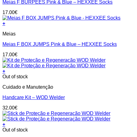
Meias F BURPEES Pink & Blue – HEXXEE Socks
multiple
product
variants.
page
17.00
€
The
options
+
may
This
be
Meias
product
chosen
has
on
Meias F BOX JUMPS Pink & Blue – HEXXEE Socks
multiple
the
variants.
product
17.00
€
The
page
options
may
+
be
Out of stock
chosen
on
Cuidado e Manutenção
the
product
Handcare Kit – WOD Welder
page
32.00
€
+
Out of stock