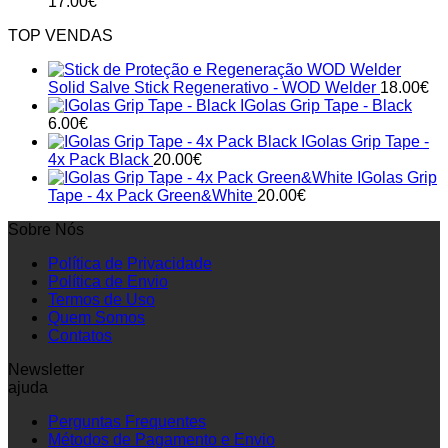
17.00
€
TOP VENDAS
Solid Salve Stick Regenerativo - WOD Welder
18.00
€
IGolas Grip Tape - Black
6.00
€
IGolas Grip Tape -
4x Pack Black
20.00
€
IGolas Grip
Tape - 4x Pack Green&White
20.00
€
Sobre Nós
Política de Privacidade
Política de Envio
Termos de Uso
Quem Somos
Contatos
Newsletter
ajuda
Perguntas Frequentes
Métodos de Pagamento e Envio