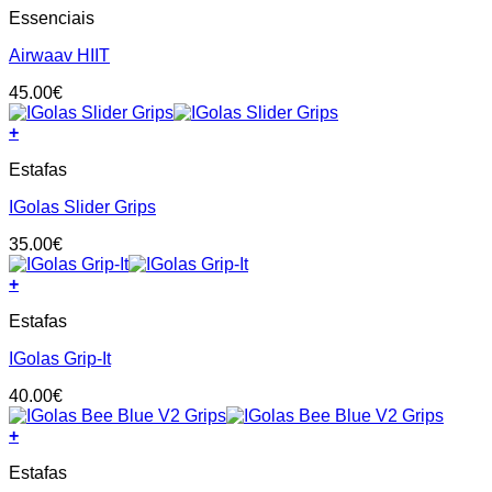
on
Essenciais
the
product
Airwaav HIIT
page
45.00
€
+
This
Estafas
product
has
IGolas Slider Grips
multiple
variants.
35.00
€
The
options
+
may
This
be
Estafas
product
chosen
has
on
IGolas Grip-It
multiple
the
variants.
product
40.00
€
The
page
options
+
may
This
be
Estafas
product
chosen