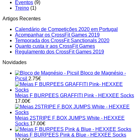
Eventos
(9)
Treino
(1)
Artigos Recentes
No
Calendário de Competições 2020 em Portugal
No
Comment
Acompanhar os CrossFit Games 2019
on
Comments
No
Temporada dos CrossFit Sanctionals 2020
on
Calendári
No
Comments
Quanto custa ir aos CrossFit Games
Acompanhar
on
de
Comments
No
Regulamento dos CrossFit Games 2019
on
os
Temporada
Competiç
Comments
Novidades
Quanto
CrossFit
on
dos
2020
custa
Games
Regulamento
CrossFit
em
Bloco de Magnésio -
ir
2019
dos
Sanctionals
Portugal
Picsil
2.75
€
aos
CrossFit
2020
CrossFit
Games
Games
2019
Meias F BURPEES GRAFFITI Pink - HEXXEE Socks
17.00
€
Meias 2STRIPE F BOX JUMPS White - HEXXEE
Socks
17.00
€
Meias F BURPEES Pink & Blue - HEXXEE Socks