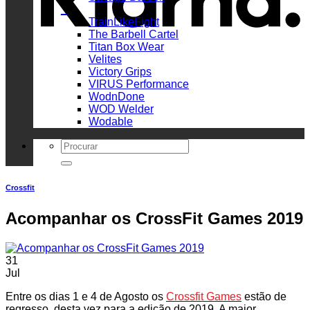
_
TrainLikeFight
The Barbell Cartel
Titan Box Wear
Velites
Victory Grips
VIRUS Performance
WodnDone
WOD Welder
Wodable
Search
for:
Crossfit
Acompanhar os CrossFit Games 2019
31
Jul
Entre os dias 1 e 4 de Agosto os
Crossfit Games
estão de
regresso, desta vez para a edição de 2019. A maior