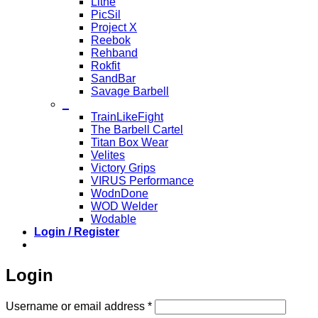
Lithe
PicSil
Project X
Reebok
Rehband
Rokfit
SandBar
Savage Barbell
_
TrainLikeFight
The Barbell Cartel
Titan Box Wear
Velites
Victory Grips
VIRUS Performance
WodnDone
WOD Welder
Wodable
Login / Register
Login
Required
Username or email address
*