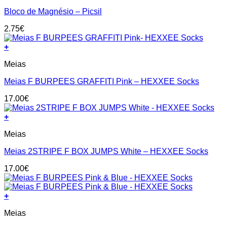
Bloco de Magnésio – Picsil
2.75
€
+
This
Meias
product
has
Meias F BURPEES GRAFFITI Pink – HEXXEE Socks
multiple
variants.
17.00
€
The
options
+
may
This
be
Meias
product
chosen
has
on
Meias 2STRIPE F BOX JUMPS White – HEXXEE Socks
multiple
the
variants.
product
17.00
€
The
page
options
may
+
be
This
chosen
Meias
product
on
has
the