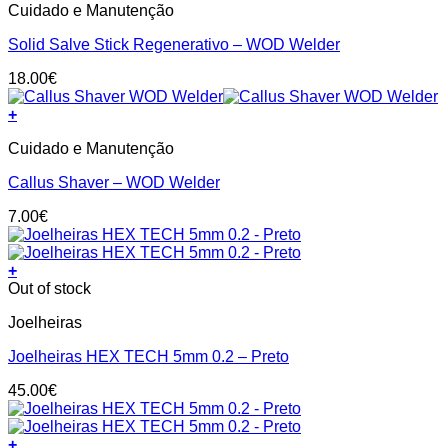
Cuidado e Manutenção
Solid Salve Stick Regenerativo – WOD Welder
18.00
€
+
Cuidado e Manutenção
Callus Shaver – WOD Welder
7.00
€
+
This
Out of stock
product
Joelheiras
has
multiple
Joelheiras HEX TECH 5mm 0.2 – Preto
variants.
The
45.00
€
options
may
be
+