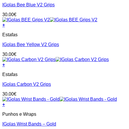
has
on
IGolas Bee Blue V2 Grips
multiple
the
variants.
product
30.00
€
The
page
options
+
may
This
be
Estafas
product
chosen
has
on
IGolas Bee Yellow V2 Grips
multiple
the
variants.
product
30.00
€
The
page
options
+
may
This
be
Estafas
product
chosen
has
on
IGolas Carbon V2 Grips
multiple
the
variants.
product
30.00
€
The
page
options
+
may
be
Punhos e Wraps
chosen
on
IGolas Wrist Bands – Gold
the