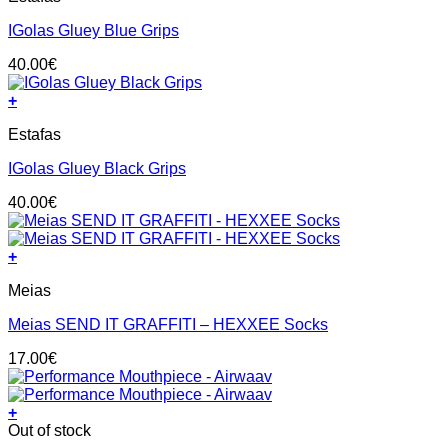
chosen
has
on
IGolas Gluey Blue Grips
multiple
the
variants.
product
40.00
€
The
page
options
+
may
This
be
Estafas
product
chosen
has
on
IGolas Gluey Black Grips
multiple
the
variants.
product
40.00
€
The
page
options
may
+
be
This
chosen
Meias
product
on
has
the
Meias SEND IT GRAFFITI – HEXXEE Socks
multiple
product
variants.
page
17.00
€
The
options
may
+
be
Out of stock
chosen