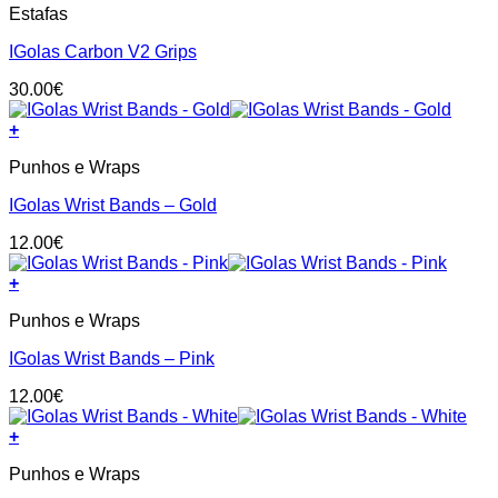
be
Estafas
product
chosen
has
on
IGolas Carbon V2 Grips
multiple
the
variants.
product
30.00
€
The
page
options
+
may
be
Punhos e Wraps
chosen
on
IGolas Wrist Bands – Gold
the
product
12.00
€
page
+
Punhos e Wraps
IGolas Wrist Bands – Pink
12.00
€
+
Punhos e Wraps