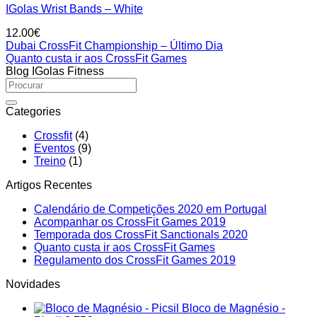
IGolas Wrist Bands – White
12.00
€
Dubai CrossFit Championship – Último Dia
Quanto custa ir aos CrossFit Games
Blog IGolas Fitness
Categories
Crossfit
(4)
Eventos
(9)
Treino
(1)
Artigos Recentes
No
Calendário de Competições 2020 em Portugal
No
Comment
Acompanhar os CrossFit Games 2019
on
Comments
No
Temporada dos CrossFit Sanctionals 2020
on
Calendári
No
Comments
Quanto custa ir aos CrossFit Games
Acompanhar
on
de
Comments
No
Regulamento dos CrossFit Games 2019
on
os
Temporada
Competiç
Comments
Novidades
Quanto
CrossFit
on
dos
2020
custa
Games
Regulamento
CrossFit
em
Bloco de Magnésio -
ir
2019
dos
Sanctionals
Portugal