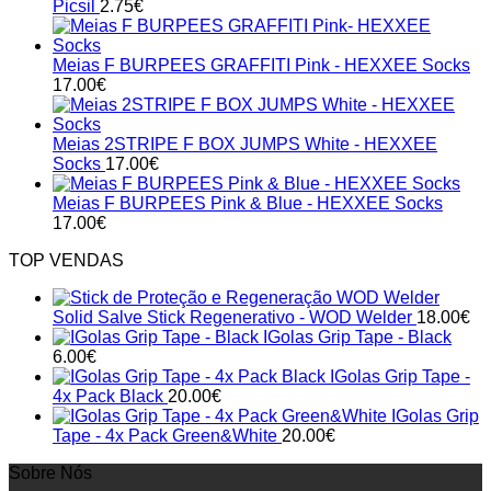
Picsil
2.75
€
aos
CrossFit
2020
CrossFit
Games
Games
2019
Meias F BURPEES GRAFFITI Pink - HEXXEE Socks
17.00
€
Meias 2STRIPE F BOX JUMPS White - HEXXEE
Socks
17.00
€
Meias F BURPEES Pink & Blue - HEXXEE Socks
17.00
€
TOP VENDAS
Solid Salve Stick Regenerativo - WOD Welder
18.00
€
IGolas Grip Tape - Black
6.00
€
IGolas Grip Tape -
4x Pack Black
20.00
€
IGolas Grip
Tape - 4x Pack Green&White
20.00
€
Sobre Nós