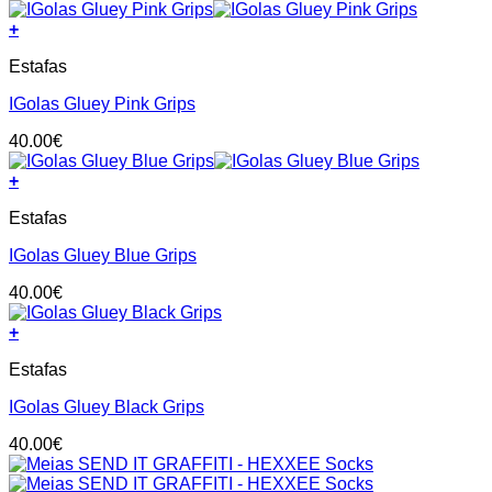
page
+
This
Estafas
product
has
IGolas Gluey Pink Grips
multiple
variants.
40.00
€
The
options
+
may
This
be
Estafas
product
chosen
has
on
IGolas Gluey Blue Grips
multiple
the
variants.
product
40.00
€
The
page
options
+
may
This
be
Estafas
product
chosen
has
on
IGolas Gluey Black Grips
multiple
the
variants.
product
40.00
€
The
page
options
may