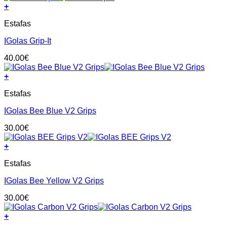
+
may
This
be
Estafas
product
chosen
has
on
IGolas Grip-It
multiple
the
variants.
product
40.00
€
The
page
options
+
may
This
be
Estafas
product
chosen
has
on
IGolas Bee Blue V2 Grips
multiple
the
variants.
product
30.00
€
The
page
options
+
may
This
be
Estafas
product
chosen
has
on
IGolas Bee Yellow V2 Grips
multiple
the
variants.
product
30.00
€
The
page
options
+
may
This