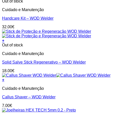
Out of stock
chosen
on
Cuidado e Manutenção
the
product
Handcare Kit – WOD Welder
page
32.00
€
+
Out of stock
Cuidado e Manutenção
Solid Salve Stick Regenerativo – WOD Welder
18.00
€
+
Cuidado e Manutenção
Callus Shaver – WOD Welder
7.00
€