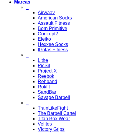
Marcas
_
Airwaav
American Socks
Assault Fitness
Born Primitive
Concept2
Eleiko
Hexxee Socks
IGolas Fitness
_
Lithe
PicSil
Project X
Reebok
Rehband
Rokfit
SandBar
Savage Barbell
_
TrainLikeFight
The Barbell Cartel
Titan Box Wear
Velites
Victory Grips