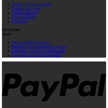
Política de Privacidade
Política de Envio
Termos de Uso
Quem Somos
Contatos
Newsletter
ajuda
Perguntas Frequentes
Métodos de Pagamento e Envio
Entregas, Trocas e Devoluções
Seguimento de Encomendas
P