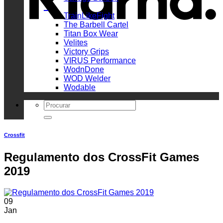
_
TrainLikeFight
The Barbell Cartel
Titan Box Wear
Velites
Victory Grips
VIRUS Performance
WodnDone
WOD Welder
Wodable
Search
for:
Crossfit
Regulamento dos CrossFit Games
2019
09
Jan