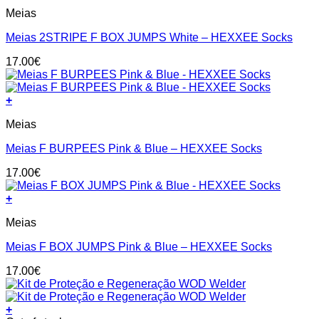
This
be
Meias
product
chosen
has
on
Meias 2STRIPE F BOX JUMPS White – HEXXEE Socks
multiple
the
variants.
product
17.00
€
The
page
options
may
+
be
This
chosen
Meias
product
on
has
the
Meias F BURPEES Pink & Blue – HEXXEE Socks
multiple
product
variants.
page
17.00
€
The
options
+
may
This
be
Meias
product
chosen
has
on
Meias F BOX JUMPS Pink & Blue – HEXXEE Socks
multiple
the
variants.
product
17.00
€
The
page
options
may
+
be