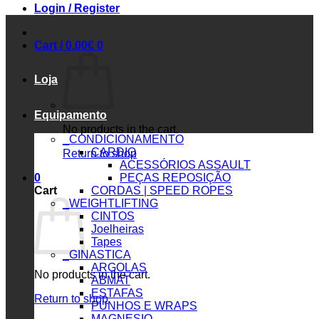
Login / Register
Cart /
0.00
€
0
Loja
Equipamento
No products in the cart.
_CONDICIONAMENTO
CARDIO
Return to shop
ACESSÓRIOS ASSAULT
0
PEÇAS REPOSIÇÃO
Cart
CORDAS | SPEED ROPES
_WEIGHTLIFTING
CINTOS
Joelheiras
Tapes
_GINASTICA
ARGOLAS
No products in the cart.
ABMAT
ESTAFAS
Return to shop
PUNHOS E WRAPS
MAGNESIO