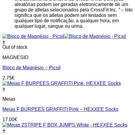
aleatórias podem ser geradas eletronicamente de um
grupo de atletas selecionados pela CrossFit Inc. ” – Isto
significa que os atletas podem ser testados sem
qualquer tipo de notificação, a qualquer hora, em
qualquer lugar, sangue ou urina.
+
Out of stock
MAGNESIO
Bloco de Magnésio – Picsil
2.75
€
+
This
Meias
product
has
Meias F BURPEES GRAFFITI Pink – HEXXEE Socks
multiple
variants.
17.00
€
The
options
+
may