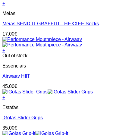
+
be
This
chosen
Meias
product
on
has
the
Meias SEND IT GRAFFITI – HEXXEE Socks
multiple
product
variants.
page
17.00
€
The
options
may
+
be
Out of stock
chosen
on
Essenciais
the
product
Airwaav HIIT
page
45.00
€
+
This
Estafas
product
has
IGolas Slider Grips
multiple
variants.
35.00
€
The
options