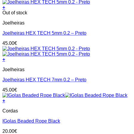
+
This
Out of stock
product
Joelheiras
has
multiple
Joelheiras HEX TECH 5mm 0.2 – Preto
variants.
The
45.00
€
options
may
be
+
chosen
This
on
Joelheiras
product
the
has
product
Joelheiras HEX TECH 7mm 0.2 – Preto
multiple
page
variants.
45.00
€
The
options
+
may
be
Cordas
chosen
on
IGolas Beaded Rope Black
the
product
20.00
€