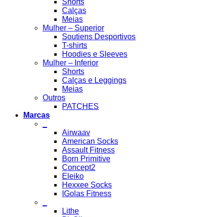
Shorts
Calças
Meias
Mulher – Superior
Soutiens Desportivos
T-shirts
Hoodies e Sleeves
Mulher – Inferior
Shorts
Calças e Leggings
Meias
Outros
PATCHES
Marcas
_
Airwaav
American Socks
Assault Fitness
Born Primitive
Concept2
Eleiko
Hexxee Socks
IGolas Fitness
_
Lithe