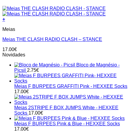
+
This
Meias
product
has
Meias THE CLASH RADIO CLASH – STANCE
multiple
variants.
17.00
€
The
Novidades
options
may
Bloco de Magnésio -
be
Picsil
2.75
€
chosen
on
the
Meias F BURPEES GRAFFITI Pink - HEXXEE Socks
product
17.00
€
page
Meias 2STRIPE F BOX JUMPS White - HEXXEE
Socks
17.00
€
Meias F BURPEES Pink & Blue - HEXXEE Socks
17.00
€