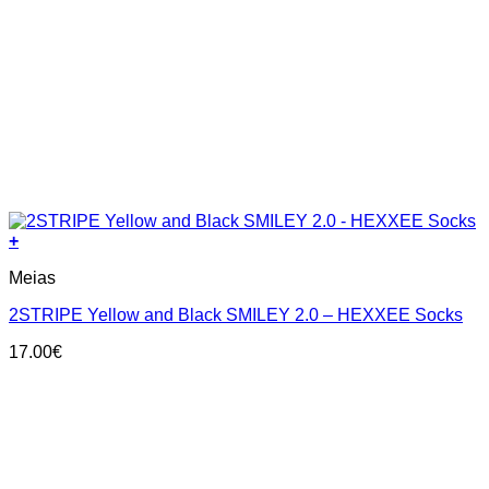
+
This
Meias
product
has
2STRIPE Yellow and Black SMILEY 2.0 – HEXXEE Socks
multiple
variants.
17.00
€
The
options
may
be
chosen
on
the