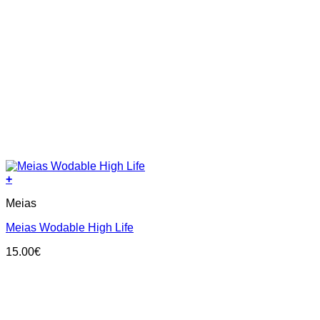
+
This
Meias
product
has
Meias Wodable High Life
multiple
variants.
15.00
€
The
options
may
be
chosen
on