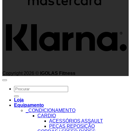
K
Copyright 2026 ©
IGOLAS Fitness
Search
for:
Loja
Equipamento
_CONDICIONAMENTO
CARDIO
ACESSÓRIOS ASSAULT
PEÇAS REPOSIÇÃO