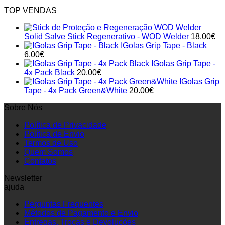
TOP VENDAS
Solid Salve Stick Regenerativo - WOD Welder
18.00
€
IGolas Grip Tape - Black
6.00
€
IGolas Grip Tape -
4x Pack Black
20.00
€
IGolas Grip
Tape - 4x Pack Green&White
20.00
€
Sobre Nós
Política de Privacidade
Política de Envio
Termos de Uso
Quem Somos
Contatos
Newsletter
ajuda
Perguntas Frequentes
Métodos de Pagamento e Envio
Entregas, Trocas e Devoluções