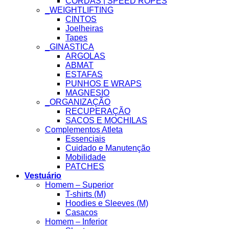
CORDAS | SPEED ROPES
_WEIGHTLIFTING
CINTOS
Joelheiras
Tapes
_GINASTICA
ARGOLAS
ABMAT
ESTAFAS
PUNHOS E WRAPS
MAGNESIO
_ORGANIZAÇÃO
RECUPERAÇÃO
SACOS E MOCHILAS
Complementos Atleta
Essenciais
Cuidado e Manutenção
Mobilidade
PATCHES
Vestuário
Homem – Superior
T-shirts (M)
Hoodies e Sleeves (M)
Casacos
Homem – Inferior