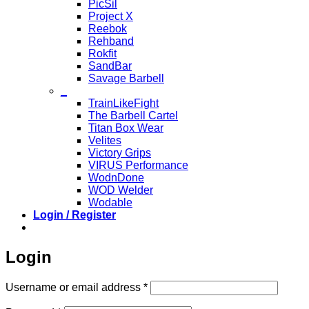
PicSil
Project X
Reebok
Rehband
Rokfit
SandBar
Savage Barbell
_
TrainLikeFight
The Barbell Cartel
Titan Box Wear
Velites
Victory Grips
VIRUS Performance
WodnDone
WOD Welder
Wodable
Login / Register
Login
Required
Username or email address
*