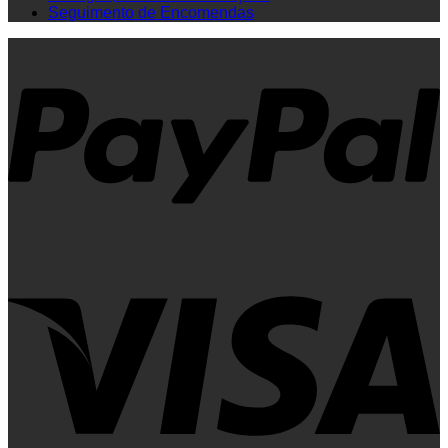
Seguimento de Encomendas
P
V