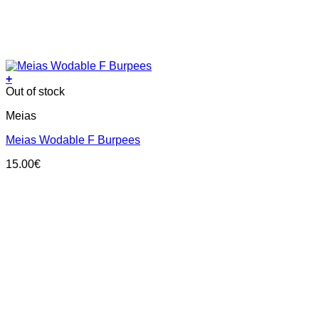
+
This
Out of stock
product
Meias
has
multiple
Meias Wodable F Burpees
variants.
The
15.00
€
options
may
be
chosen
on
the
product
page