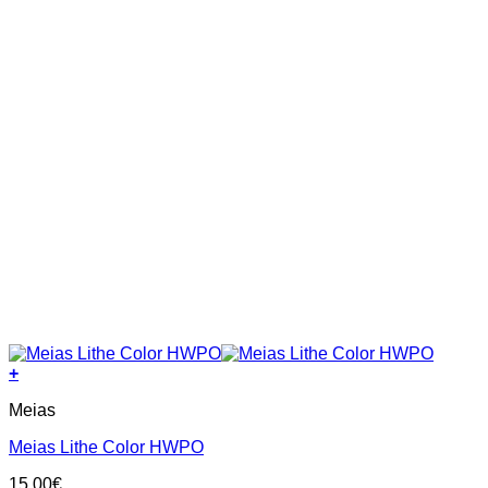
product
page
+
This
Meias
product
has
Meias Lithe Color HWPO
multiple
variants.
15.00
€