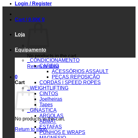
Login / Register
Cart /
0.00
€
0
Loja
Equipamento
No products in the cart.
_CONDICIONAMENTO
CARDIO
Return to shop
ACESSÓRIOS ASSAULT
0
PEÇAS REPOSIÇÃO
Cart
CORDAS | SPEED ROPES
_WEIGHTLIFTING
CINTOS
Joelheiras
Tapes
_GINASTICA
ARGOLAS
No products in the cart.
ABMAT
ESTAFAS
Return to shop
PUNHOS E WRAPS
MAGNESIO