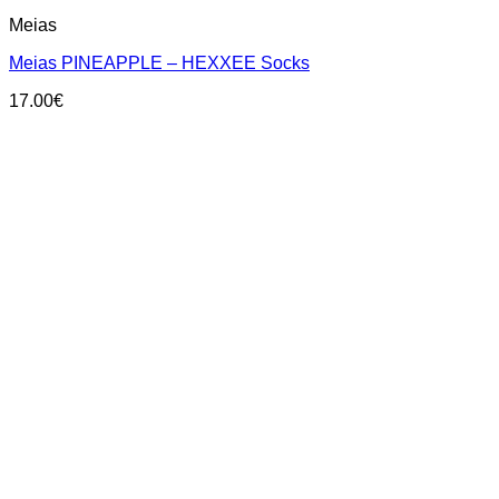
product
Meias
has
multiple
Meias PINEAPPLE – HEXXEE Socks
variants.
The
17.00
€
options
may
be
chosen
on
the
product
page