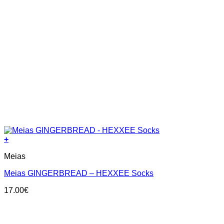
+
This
Meias
product
has
Meias GINGERBREAD – HEXXEE Socks
multiple
variants.
17.00
€
The
options
may
be