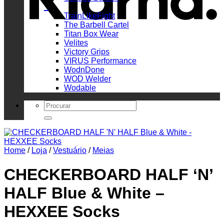
_
TrainLikeFight
The Barbell Cartel
Titan Box Wear
Velites
Victory Grips
VIRUS Performance
WodnDone
WOD Welder
Wodable
Search
for:
Home
/
Loja
/
Vestuário
/
Meias
CHECKERBOARD HALF ‘N’
HALF Blue & White –
HEXXEE Socks