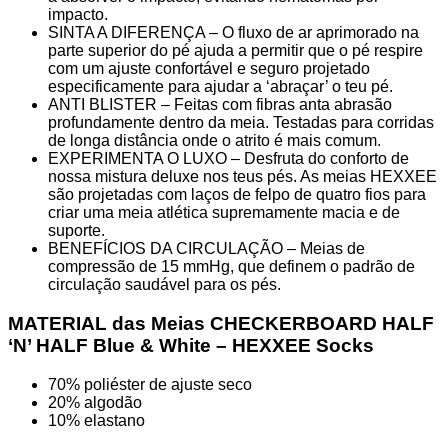
impacto.
SINTA A DIFERENÇA – O fluxo de ar aprimorado na
parte superior do pé ajuda a permitir que o pé respire
com um ajuste confortável e seguro projetado
especificamente para ajudar a ‘abraçar’ o teu pé.
ANTI BLISTER – Feitas com fibras anta abrasão
profundamente dentro da meia. Testadas para corridas
de longa distância onde o atrito é mais comum.
EXPERIMENTA O LUXO – Desfruta do conforto de
nossa mistura deluxe nos teus pés. As meias HEXXEE
são projetadas com laços de felpo de quatro fios para
criar uma meia atlética supremamente macia e de
suporte.
BENEFÍCIOS DA CIRCULAÇÃO – Meias de
compressão de 15 mmHg, que definem o padrão de
circulação saudável para os pés.
MATERIAL das Meias CHECKERBOARD HALF
‘N’ HALF Blue & White – HEXXEE Socks
70% poliéster de ajuste seco
20% algodão
10% elastano