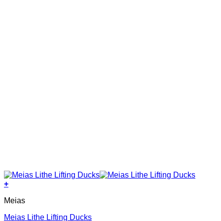
the
product
page
+
This
Meias
product
has
Meias Lithe Lifting Ducks
multiple