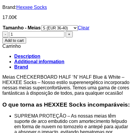
Brand:
Hexxee Socks
17.00
€
Tamanho - Meias
Clear
CHECKERBOARD
HALF
Add to cart
'N'
Carrinho
HALF
Blue
Description
&
Additional information
White
Brand
-
HEXXEE
Meias CHECKERBOARD HALF ‘N’ HALF Blue & White –
Socks
HEXXEE Socks – Nosso estilo superenergético incorporado
quantity
nessas meias superconfortáveis. Temos uma gama de cores
fantásticas à disposição de todos, para qualquer ocasião!
O que torna as HEXXEE Socks incomparáveis:
SUPREMA PROTEÇÃO – As nossas meias têm
suporte de arco embutido com amortecimento felpudo
em forma de nuvem no tornozelo e antepé para ajudar
a absorver o impacto, evitando hematomas por