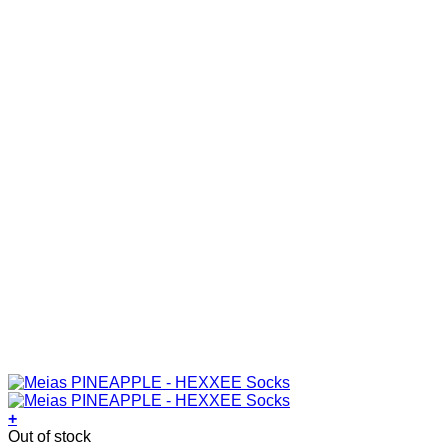
chosen
on
the
product
page
+
This
Out of stock