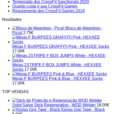
on
Comments
No
Temporada dos CrossFit Sanctionals 2020
on
Calendári
No
Comments
Quanto custa ir aos CrossFit Games
Acompanhar
on
de
Comments
No
Regulamento dos CrossFit Games 2019
on
os
Temporada
Competiç
Comments
Novidades
Quanto
CrossFit
on
dos
2020
custa
Games
Regulamento
CrossFit
em
Bloco de Magnésio -
ir
2019
dos
Sanctionals
Portugal
Picsil
2.75
€
aos
CrossFit
2020
CrossFit
Games
Games
2019
Meias F BURPEES GRAFFITI Pink - HEXXEE Socks
17.00
€
Meias 2STRIPE F BOX JUMPS White - HEXXEE
Socks
17.00
€
Meias F BURPEES Pink & Blue - HEXXEE Socks
17.00
€
TOP VENDAS
Solid Salve Stick Regenerativo - WOD Welder
18.00
€
IGolas Grip Tape - Black