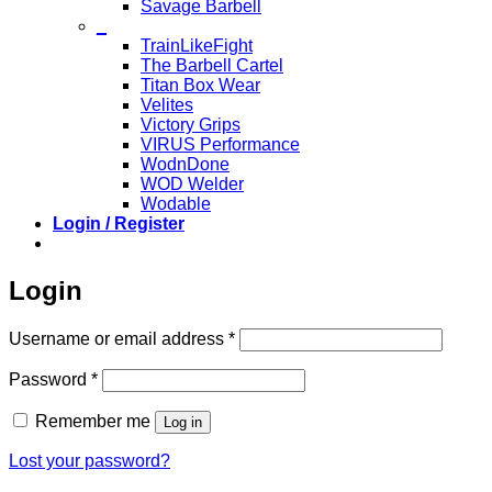
Savage Barbell
_
TrainLikeFight
The Barbell Cartel
Titan Box Wear
Velites
Victory Grips
VIRUS Performance
WodnDone
WOD Welder
Wodable
Login / Register
Login
Required
Username or email address
*
Required
Password
*
Remember me
Log in
Lost your password?