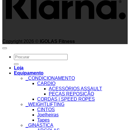
Copyright 2026 ©
IGOLAS Fitness
Search
for:
Loja
Equipamento
_CONDICIONAMENTO
CARDIO
ACESSÓRIOS ASSAULT
PEÇAS REPOSIÇÃO
CORDAS | SPEED ROPES
_WEIGHTLIFTING
CINTOS
Joelheiras
Tapes
_GINASTICA