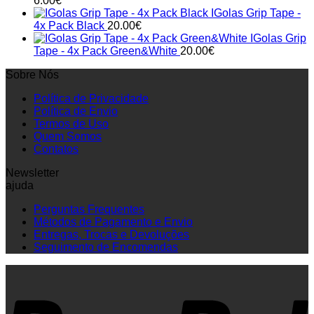
6.00
€
IGolas Grip Tape -
4x Pack Black
20.00
€
IGolas Grip
Tape - 4x Pack Green&White
20.00
€
Sobre Nós
Política de Privacidade
Política de Envio
Termos de Uso
Quem Somos
Contatos
Newsletter
ajuda
Perguntas Frequentes
Métodos de Pagamento e Envio
Entregas, Trocas e Devoluções
Seguimento de Encomendas
P