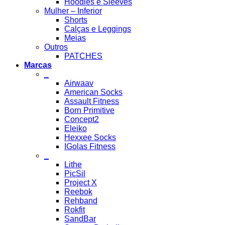
Hoodies e Sleeves
Mulher – Inferior
Shorts
Calças e Leggings
Meias
Outros
PATCHES
Marcas
_
Airwaav
American Socks
Assault Fitness
Born Primitive
Concept2
Eleiko
Hexxee Socks
IGolas Fitness
_
Lithe
PicSil
Project X
Reebok
Rehband
Rokfit
SandBar