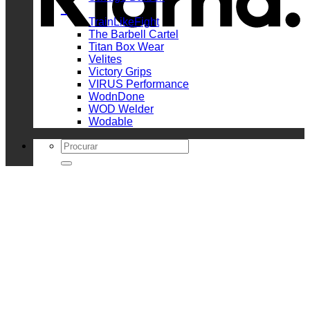
_
TrainLikeFight
The Barbell Cartel
Titan Box Wear
Velites
Victory Grips
VIRUS Performance
WodnDone
WOD Welder
Wodable
Search
for: