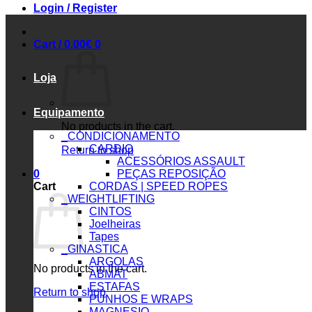
Login / Register
Cart /
0.00
€
0
Loja
Equipamento
No products in the cart.
_CONDICIONAMENTO
CARDIO
Return to shop
ACESSÓRIOS ASSAULT
0
PEÇAS REPOSIÇÃO
Cart
CORDAS | SPEED ROPES
_WEIGHTLIFTING
CINTOS
Joelheiras
Tapes
_GINASTICA
ARGOLAS
No products in the cart.
ABMAT
ESTAFAS
Return to shop
PUNHOS E WRAPS
MAGNESIO