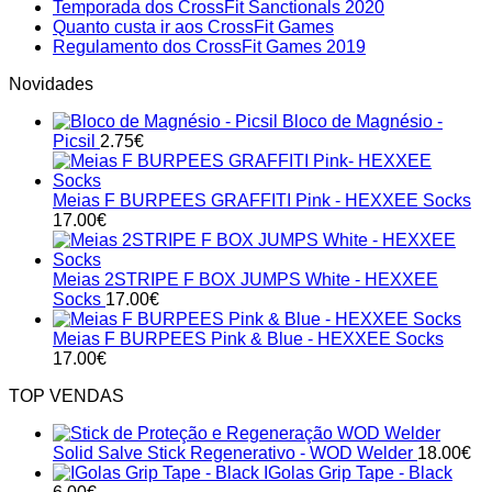
on
Comments
No
Temporada dos CrossFit Sanctionals 2020
on
Calendári
No
Comments
Quanto custa ir aos CrossFit Games
Acompanhar
on
de
Comments
No
Regulamento dos CrossFit Games 2019
on
os
Temporada
Competiç
Comments
Novidades
Quanto
CrossFit
on
dos
2020
custa
Games
Regulamento
CrossFit
em
Bloco de Magnésio -
ir
2019
dos
Sanctionals
Portugal
Picsil
2.75
€
aos
CrossFit
2020
CrossFit
Games
Games
2019
Meias F BURPEES GRAFFITI Pink - HEXXEE Socks
17.00
€
Meias 2STRIPE F BOX JUMPS White - HEXXEE
Socks
17.00
€
Meias F BURPEES Pink & Blue - HEXXEE Socks
17.00
€
TOP VENDAS
Solid Salve Stick Regenerativo - WOD Welder
18.00
€
IGolas Grip Tape - Black