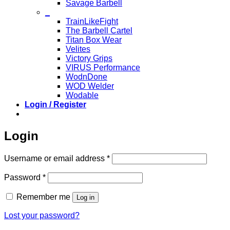
Savage Barbell
_
TrainLikeFight
The Barbell Cartel
Titan Box Wear
Velites
Victory Grips
VIRUS Performance
WodnDone
WOD Welder
Wodable
Login / Register
Login
Required
Username or email address
*
Required
Password
*
Remember me
Log in
Lost your password?