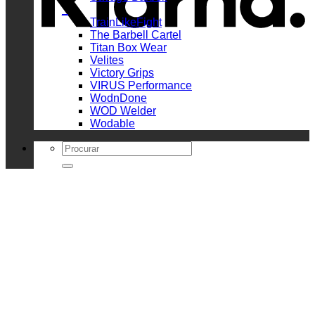
_
TrainLikeFight
The Barbell Cartel
Titan Box Wear
Velites
Victory Grips
VIRUS Performance
WodnDone
WOD Welder
Wodable
Search
for: