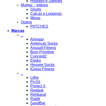
Hoodies e Sleeves
Mulher – Inferior
Shorts
Calças e Leggings
Meias
Outros
PATCHES
Marcas
_
Airwaav
American Socks
Assault Fitness
Born Primitive
Concept2
Eleiko
Hexxee Socks
IGolas Fitness
_
Lithe
PicSil
Project X
Reebok
Rehband
Rokfit
SandBar