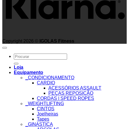
Copyright 2026 ©
IGOLAS Fitness
Search
for:
Loja
Equipamento
_CONDICIONAMENTO
CARDIO
ACESSÓRIOS ASSAULT
PEÇAS REPOSIÇÃO
CORDAS | SPEED ROPES
_WEIGHTLIFTING
CINTOS
Joelheiras
Tapes
_GINASTICA