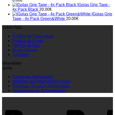
6.00
€
IGolas Grip Tape -
4x Pack Black
20.00
€
IGolas Grip
Tape - 4x Pack Green&White
20.00
€
Sobre Nós
Política de Privacidade
Política de Envio
Termos de Uso
Quem Somos
Contatos
Newsletter
ajuda
Perguntas Frequentes
Métodos de Pagamento e Envio
Entregas, Trocas e Devoluções
Seguimento de Encomendas
P